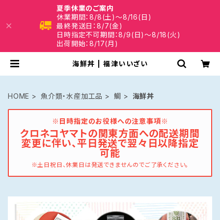
夏季休業のご案内
休業期間：8/8(土)～8/16(日)
最終発送日：8/7(金)
日時指定不可期間：8/9(日)～8/18(火)
出荷開始：8/17(月)
海鮮丼 | 福津いいざい
HOME
魚介類・水産加工品
鯛
海鮮丼
※日時指定のお役様への注意事項※
クロネコヤマトの関東方面への配送期間
変更に伴い、平日発送で翌々日以降指定
可能
※土日祝日、休業日は発送できませんのでご了承ください。