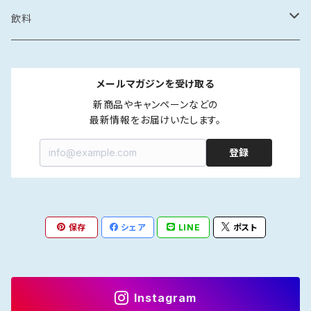
カレー・スープカレー
鶏ガラ
みりん干し
サザエの塩辛
鍋
醤油漬け
炊き込みご飯の素
イカの醤油漬け
スープ
砂糖菓子
ドレッシング
飲料
フレーク・ほぐし
味噌
味噌漬け
牡蠣のオイル漬け
しゃぶしゃぶ
タコの醤油漬け
金平糖
和風
中華
ソース
炭酸飲料
メールマガジンを受け取る
海鮮丼・漬け丼
牡蠣の醤油漬け
洋風
餃子
ペットボトル
ふりかけ・ほぐし・フレーク
だし
清涼飲料
新商品やキャンペーンなどの

最新情報をお届けいたします。
カレー・スープカレー
魚の醤油漬け
中華風
水餃子
瓶
液体出汁
ペットボトル
たれ
coffee
登録
煮つけ
煮もの
アジア風
肉まん
瓶
焼肉たれ
coffee豆
ポン酢
カフェオレ
焼き魚
韓国風
しゅうまい
海鮮丼たれ
coffee粉
柑橘ポン酢
インスタントカフェオレ
保存
シェア
LINE
ポスト
ジャム
紅茶
ラー油
ドリップcoffee
醤油ポン酢
濃縮タイプ
インスタント紅茶
Instagram
インスタントコーヒー
ストレートタイプ
ストレートタイプ