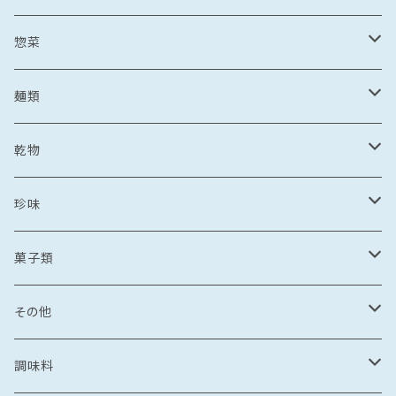
野菜・果物加工品
刺し身
イカ
冷凍フルーツ
惣菜
菓子類
鯛茶漬け
刺し身
冷凍あまおう
トビウオ
野菜加工品
茶漬け
麺類
麺
鯛しゃぶ
海鮮丼
冷凍もも
刺し身
牡蠣
フレッシュフルーツ
鍋
乾麺
乾物
カレー
海鮮丼
漬け丼
冷凍いちじく
海鮮丼
牡蠣のオイル漬け
いちご
しゃぶしゃぶ
その他水産加工品
しゃぶしゃぶ
ラーメン
乾燥わかめ
珍味
漬け丼
イカめし
漬け丼
牡蠣めし
水炊き
セット商品
しょうゆ
麺
丼もの
そうめん
干物
塩辛
菓子類
鍋
カレー
食品
とんこつ
乾麺
海鮮丼
塩干
イカの塩辛
惣菜
珍味
パスタ
からすみ
焼き菓子
その他
鯛めし
珍味
惣菜
塩
漬け丼
かす漬け
タコの塩辛
茶漬け
煮もの
ご飯もの
醤油漬け
飴
牡蠣のオイル漬け
調味料
カレー・スープカレー
おつまみ