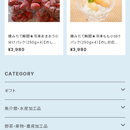
摘みたて瞬間★冷凍あまおう小
摘みたて瞬間★冷凍もも小分け
分けパック（250g×4）【のし対
パック（250g×4）【のし対応不
応不可】
可】
¥3,980
¥3,980
CATEGORY
ギフト
常温食品
魚介類・水産加工品
水産加工品
冷凍食品
鯛
野菜・果物・農産加工品