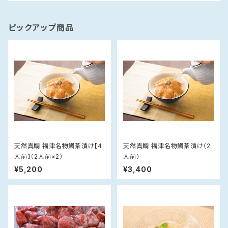
ピックアップ商品
天然真鯛 福津名物鯛茶漬け【4
天然真鯛 福津名物鯛茶漬け（2
人前】（2人前×2）
人前）
¥5,200
¥3,400