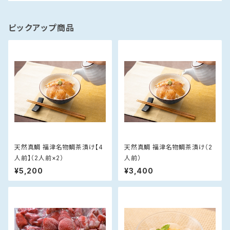
ピックアップ商品
天然真鯛 福津名物鯛茶漬け【4
天然真鯛 福津名物鯛茶漬け（2
人前】（2人前×2）
人前）
¥5,200
¥3,400