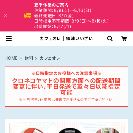
夏季休業のご案内
休業期間：8/8(土)～8/16(日)
最終発送日：8/7(金)
日時指定不可期間：8/9(日)～8/18(火)
出荷開始：8/17(月)
カフェオレ | 福津いいざい
HOME
飲料
カフェオレ
※日時指定のお役様への注意事項※
クロネコヤマトの関東方面への配送期間
変更に伴い、平日発送で翌々日以降指定
可能
※土日祝日、休業日は発送できませんのでご了承ください。