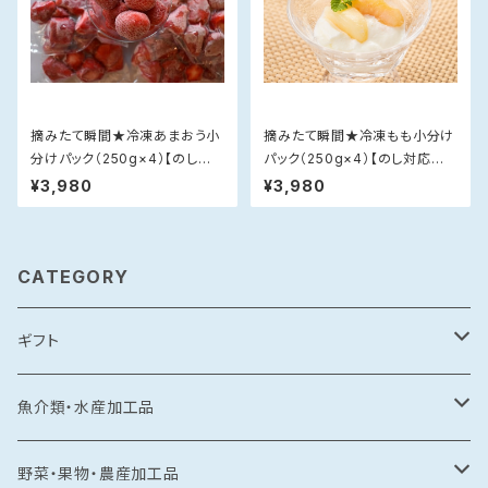
摘みたて瞬間★冷凍あまおう小
摘みたて瞬間★冷凍もも小分け
分けパック（250g×4）【のし対
パック（250g×4）【のし対応不
応不可】
可】
¥3,980
¥3,980
CATEGORY
ギフト
常温食品
魚介類・水産加工品
水産加工品
冷凍食品
鯛
野菜・果物・農産加工品