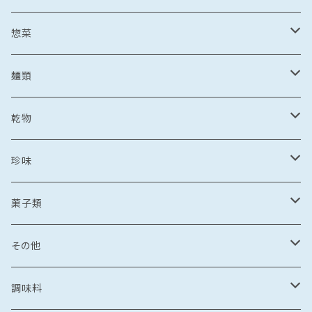
野菜・果物加工品
刺し身
イカ
冷凍フルーツ
惣菜
菓子類
鯛茶漬け
刺し身
冷凍あまおう
トビウオ
野菜加工品
茶漬け
麺類
麺
鯛しゃぶ
海鮮丼
冷凍もも
刺し身
牡蠣
フレッシュフルーツ
鍋
乾麺
乾物
カレー
海鮮丼
漬け丼
冷凍いちじく
海鮮丼
牡蠣のオイル漬け
いちご
しゃぶしゃぶ
その他水産加工品
しゃぶしゃぶ
ラーメン
乾燥わかめ
珍味
漬け丼
イカめし
漬け丼
牡蠣めし
水炊き
セット商品
しょうゆ
麺
丼もの
そうめん
干物
塩辛
菓子類
鍋
カレー
食品
とんこつ
乾麺
海鮮丼
塩干
イカの塩辛
惣菜
珍味
パスタ
からすみ
焼き菓子
その他
鯛めし
珍味
惣菜
塩
漬け丼
かす漬け
タコの塩辛
茶漬け
煮もの
ご飯もの
醤油漬け
飴
牡蠣のオイル漬け
調味料
カレー・スープカレー
おつまみ