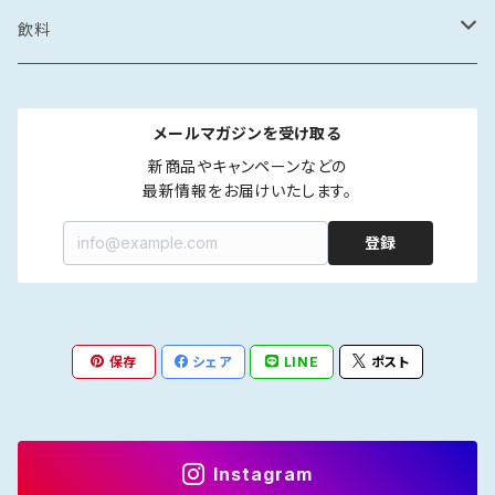
カレー・スープカレー
鶏ガラ
みりん干し
サザエの塩辛
鍋
醤油漬け
炊き込みご飯の素
イカの醤油漬け
スープ
砂糖菓子
ドレッシング
飲料
フレーク・ほぐし
味噌
味噌漬け
牡蠣のオイル漬け
しゃぶしゃぶ
タコの醤油漬け
金平糖
和風
中華
ソース
炭酸飲料
メールマガジンを受け取る
海鮮丼・漬け丼
牡蠣の醤油漬け
洋風
餃子
ペットボトル
ふりかけ・ほぐし・フレーク
だし
清涼飲料
新商品やキャンペーンなどの

最新情報をお届けいたします。
カレー・スープカレー
魚の醤油漬け
中華風
水餃子
瓶
液体出汁
ペットボトル
たれ
coffee
登録
煮つけ
煮もの
アジア風
肉まん
瓶
焼肉たれ
coffee豆
ポン酢
カフェオレ
焼き魚
韓国風
しゅうまい
海鮮丼たれ
coffee粉
柑橘ポン酢
インスタントカフェオレ
保存
シェア
LINE
ポスト
ジャム
紅茶
ラー油
ドリップcoffee
醤油ポン酢
濃縮タイプ
インスタント紅茶
Instagram
インスタントコーヒー
ストレートタイプ
ストレートタイプ