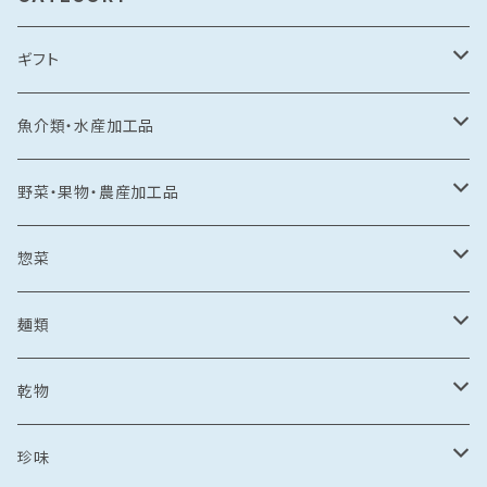
ギフト
常温食品
魚介類・水産加工品
水産加工品
冷凍食品
鯛
野菜・果物・農産加工品
野菜・果物加工品
刺し身
イカ
冷凍フルーツ
惣菜
菓子類
鯛茶漬け
刺し身
冷凍あまおう
トビウオ
野菜加工品
茶漬け
麺類
麺
鯛しゃぶ
海鮮丼
冷凍もも
刺し身
牡蠣
フレッシュフルーツ
鍋
乾麺
乾物
カレー
海鮮丼
漬け丼
冷凍いちじく
海鮮丼
牡蠣のオイル漬け
いちご
しゃぶしゃぶ
その他水産加工品
しゃぶしゃぶ
ラーメン
乾燥わかめ
珍味