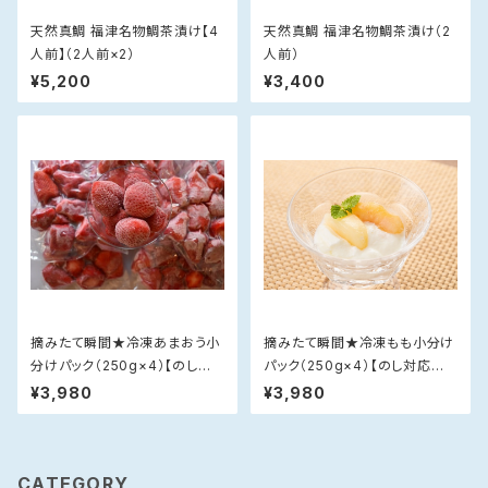
天然真鯛 福津名物鯛茶漬け【4
天然真鯛 福津名物鯛茶漬け（2
人前】（2人前×2）
人前）
¥5,200
¥3,400
摘みたて瞬間★冷凍あまおう小
摘みたて瞬間★冷凍もも小分け
分けパック（250g×4）【のし対
パック（250g×4）【のし対応不
応不可】
可】
¥3,980
¥3,980
CATEGORY