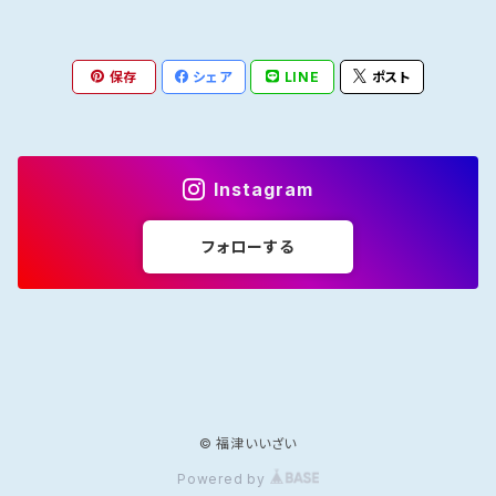
肉まん
瓶
焼肉たれ
coffee豆
ポン酢
カフェオレ
焼き魚
韓国風
しゅうまい
海鮮丼たれ
coffee粉
柑橘ポン酢
インスタントカフェオレ
保存
シェア
LINE
ポスト
ジャム
紅茶
ラー油
ドリップcoffee
醤油ポン酢
濃縮タイプ
インスタント紅茶
Instagram
インスタントコーヒー
ストレートタイプ
ストレートタイプ
フォローする
濃縮タイプ
© 福津いいざい
Powered by