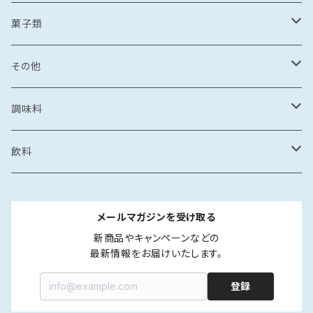
漬け丼
イカめし
漬け丼
牡蠣めし
水炊き
セット商品
しょうゆ
麺
丼もの
そうめん
干物
塩辛
菓子類
鍋
カレー
食品
とんこつ
乾麺
海鮮丼
塩干
イカの塩辛
惣菜
珍味
パスタ
からすみ
焼き菓子
その他
鯛めし
珍味
惣菜
塩
漬け丼
かす漬け
タコの塩辛
茶漬け
煮もの
ご飯もの
醤油漬け
飴
牡蠣のオイル漬け
調味料
カレー・スープカレー
おつまみ
カレー・スープカレー
鶏ガラ
みりん干し
サザエの塩辛
鍋
醤油漬け
炊き込みご飯の素
イカの醤油漬け
スープ
砂糖菓子
ドレッシング
飲料
フレーク・ほぐし
味噌
味噌漬け
牡蠣のオイル漬け
しゃぶしゃぶ
タコの醤油漬け
金平糖
和風
中華
ソース
炭酸飲料
メールマガジンを受け取る
海鮮丼・漬け丼
牡蠣の醤油漬け
洋風
餃子
ペットボトル
ふりかけ・ほぐし・フレーク
だし
清涼飲料
新商品やキャンペーンなどの

最新情報をお届けいたします。
カレー・スープカレー
魚の醤油漬け
中華風
水餃子
瓶
液体出汁
ペットボトル
たれ
coffee
登録
煮つけ
煮もの
アジア風