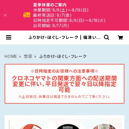
夏季休業のご案内
休業期間：8/8(土)～8/16(日)
最終発送日：8/7(金)
日時指定不可期間：8/9(日)～8/18(火)
出荷開始：8/17(月)
ふりかけ・ほぐし・フレーク | 福津いい
ざい
HOME
惣菜
ふりかけ・ほぐし・フレーク
※日時指定のお役様への注意事項※
クロネコヤマトの関東方面への配送期間
変更に伴い、平日発送で翌々日以降指定
可能
※土日祝日、休業日は発送できませんのでご了承ください。