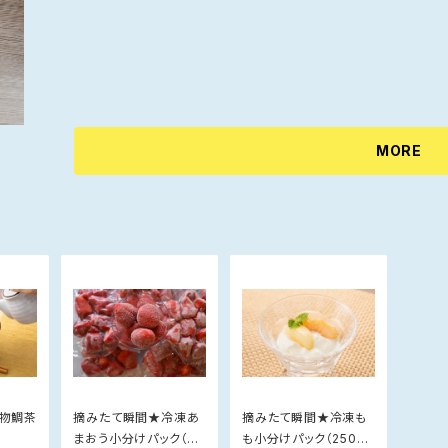
MORE
名物鯛茶
摘みたて瞬間★冷凍あ
摘みたて瞬間★冷凍も
まおう小分けパック（25
も小分けパック（250g×