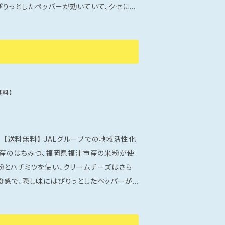
ぴりっとしたペッパーが効いていて、クセにな
絶妙に調和しており、食べるたびに新しい
との集まり
！ ※手提げ袋付なのでち
無料】
ループでの地域活性化
津市産のはちみつ、福岡県福津市産の米粉が使
食感で、隠し味にはぴりっとしたペッパーが
香りとほのかな甘さが絶妙に調和しており、
美味しさです！ 特別な日の手土