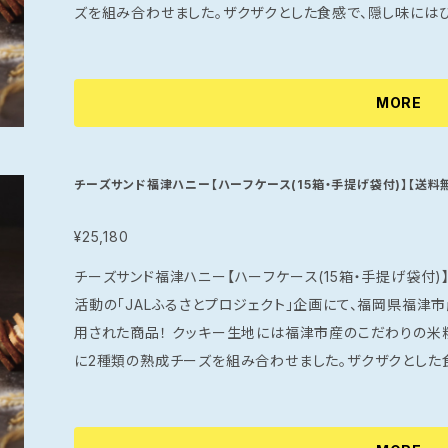
ズを組み合わせました。ザクザクとした食感で、隠し味には
る味わいが特徴です。 このチーズサンドは、軽いスナックとしてはもちろん、お酒のおつまみやパーティー
の一品にも最適です。豊かなチーズの香りとほのかな甘さが
発見があります。何個でも食べられてしまう危険な美味しさです！ 特別な日の手土産や、友人
MORE
にぴったりな一品。ぜひ、この極上のチーズサンドをご家庭でお楽しみください
ょっとしたお土産、贈り物に人気の商品です。※
チーズサンド福津ハニー【ハーフケース(15箱・手提げ袋付)】【送料
¥25,180
チーズサンド福津ハニー【ハーフケース(15箱・手提げ袋付)】 【送料無料】 JALグ
活動の「JALふるさとプロジェクト」企画にて、福岡県福
用された商品！ クッキー生地には福津市産のこだわりの米粉とハチミツを使い、クリームチーズはさら
に2種類の熟成チーズを組み合わせました。ザクザクとした
効いていて、クセになる味わいが特徴です。 このチーズサンドは、軽いスナックとしてはもちろん、お酒の
おつまみやパーティーの一品にも最適です。豊かなチーズの
食べるたびに新しい発見があります。何個でも食べられてしまう危険な