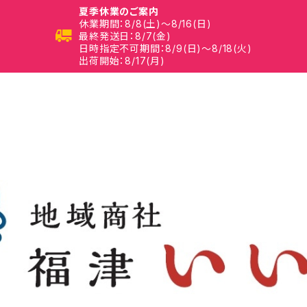
夏季休業のご案内
休業期間：8/8(土)～8/16(日)
最終発送日：8/7(金)
日時指定不可期間：8/9(日)～8/18(火)
出荷開始：8/17(月)