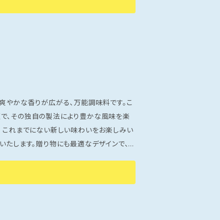
ズサンドをご家庭でお楽しみください！ ※
です。※
ど爽やかな香りが広がる、万能調味料です。こ
椒で、その独自の製法により豊かな風味を楽
い
いたします。贈り物にも最適なデザインで、お
ありません。 ぜひ、この老舗の
にご活用ください。贅沢なひとときを演出す
※【のし紙】商品の形状上、落とし熨斗対応と