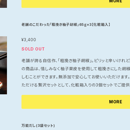
MORE
産や、友人との集まりにぴったりな一品。ぜひ、この極上のチー
手提げ袋付なのでちょっとしたお土産、贈り物に人気の商品
老舗のこだわった「粗挽き柚子胡椒」65ｇ×3【化粧箱入】
¥3,400
SOLD OUT
老舗が誇る自信作、「粗挽き柚子胡椒」。ピリッと辛いけれ
の商品は、惜しみなく柚子果皮を使用して粗挽きにした胡
しむことができます。無添加で安心してお使いいただけます。 これまでにない新しい味わいをお楽しみ
ただける贅沢セットとして、化粧箱入りの3個セットでご提供
しゃれで使い勝手の良いパッケージはプレゼントにも喜ばれること間違い
味わいとこだわりをお試しいただき、特別なお料理やギフト
MORE
る「粗挽き柚子胡椒」で、特別な日々をお楽しみください。 
なります。
万能だし(3袋セット)