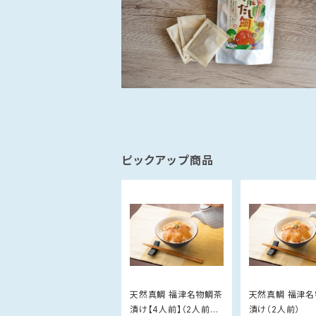
ピックアップ商品
天然真鯛 福津名物鯛茶
天然真鯛 福津
漬け【4人前】（2人前×
漬け（2人前）