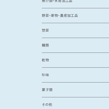
常温食品
魚介類・水産加工品
水産加工品
冷凍食品
鯛
野菜・果物・農産加工品
野菜・果物加工品
刺し身
イカ
冷凍フルーツ
惣菜
菓子類
鯛茶漬け
刺し身
冷凍あまおう
トビウオ
野菜加工品
茶漬け
麺類
麺
鯛しゃぶ
海鮮丼
冷凍もも
刺し身
牡蠣
フレッシュフルーツ
鍋
乾麺
乾物
カレー
海鮮丼
漬け丼
冷凍いちじく
海鮮丼
牡蠣のオイル漬け
いちご
しゃぶしゃぶ
その他水産加工品
しゃぶしゃぶ
ラーメン
乾燥わかめ
珍味
漬け丼
イカめし
漬け丼
牡蠣めし
水炊き
セット商品
しょうゆ
麺
丼もの
そうめん
干物
塩辛
菓子類
鍋
カレー
食品
とんこつ
乾麺
海鮮丼
塩干
イカの塩辛
惣菜
珍味
パスタ
からすみ
焼き菓子
その他