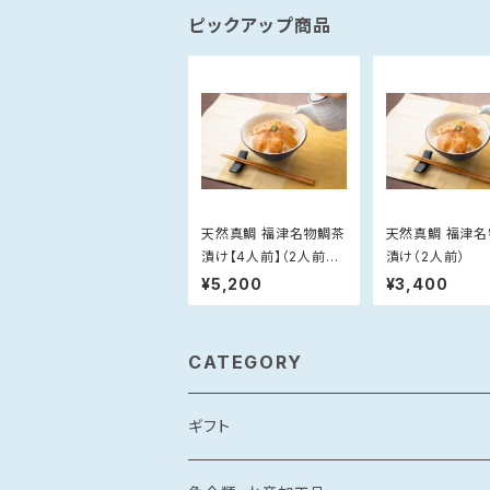
ピックアップ商品
天然真鯛 福津名物鯛茶
天然真鯛 福津
漬け【4人前】（2人前×
漬け（2人前）
2）
¥5,200
¥3,400
CATEGORY
ギフト