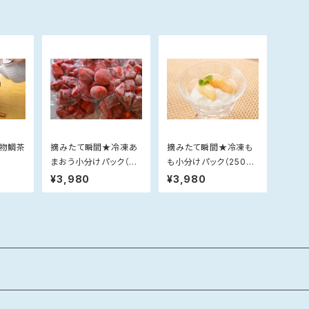
名物鯛茶
摘みたて瞬間★冷凍あ
摘みたて瞬間★冷凍も
まおう小分けパック（25
も小分けパック（250g×
0g×4）【のし対応不可】
4）【のし対応不可】
¥3,980
¥3,980