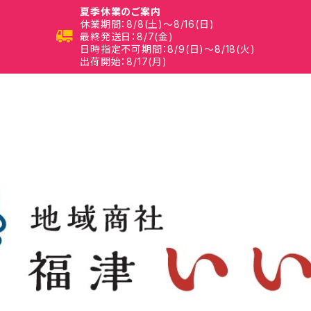
夏季休業のご案内
休業期間：8/8(土)～8/16(日)
最終発送日：8/7(金)
日時指定不可期間：8/9(日)～8/18(火)
出荷開始：8/17(月)