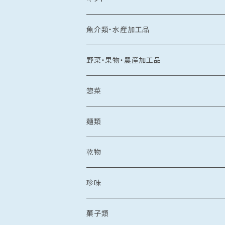
常温食品
魚介類・水産加工品
水産加工品
冷凍食品
鯛
野菜・果物・農産加工品
野菜・果物加工品
刺し身
イカ
冷凍フルーツ
惣菜
菓子類
鯛茶漬け
刺し身
冷凍あまおう
トビウオ
野菜加工品
茶漬け
麺類
麺
鯛しゃぶ
海鮮丼
冷凍もも
刺し身
牡蠣
フレッシュフルーツ
鍋
乾麺
乾物
カレー
海鮮丼
漬け丼
冷凍いちじく
海鮮丼
牡蠣のオイル漬け
いちご
しゃぶしゃぶ
その他水産加工品
しゃぶしゃぶ
ラーメン
乾燥わかめ
珍味
漬け丼
イカめし
漬け丼
牡蠣めし
水炊き
セット商品
しょうゆ
麺
丼もの
そうめん
干物
塩辛
菓子類