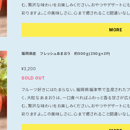
む、贅沢な味わいをお楽しみください。おやつやデザートに
彩りますよ。この美味しさに、心まで癒されること間違いなしです。 ※お召し上がりになる前
てからお召し上がりください。果物は天候や収穫時期により
※①北海道・沖縄・離島への発送は、品質保証が出来かねま
MORE
じて発送させていただきますので、お届け日の指定はお受
③気候や収穫状況により、発送が遅れる場合があります。
福岡県産 フレッシュあまおう 約500ｇ(250ｇ×2P)
¥3,200
SOLD OUT
フルーツ好きにはたまらない、福岡県福津市で生産されたフ
く、大粒なあまおうは、一口食べればふわっと香る甘さが広
む、贅沢な味わいをお楽しみください。おやつやデザートに
彩りますよ。この美味しさに、心まで癒されること間違いなしです。 ※お召し上がりになる前
てからお召し上がりください。果物は天候や収穫時期により