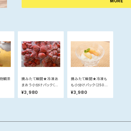
※①北海道・沖縄・離島への発送は、品質保証が出来かねま
MORE
じて発送させていただきますので、お届け日の指定はお受
③気候や収穫状況により、発送が遅れる場合があります。
名物鯛茶
摘みたて瞬間★冷凍あ
摘みたて瞬間★冷凍も
まおう小分けパック（25
も小分けパック（250g×
0g×4）【のし対応不可】
4）【のし対応不可】
¥3,980
¥3,980