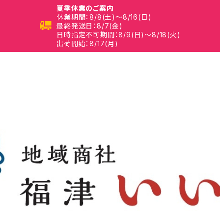
夏季休業のご案内
休業期間：8/8(土)～8/16(日)
最終発送日：8/7(金)
日時指定不可期間：8/9(日)～8/18(火)
出荷開始：8/17(月)