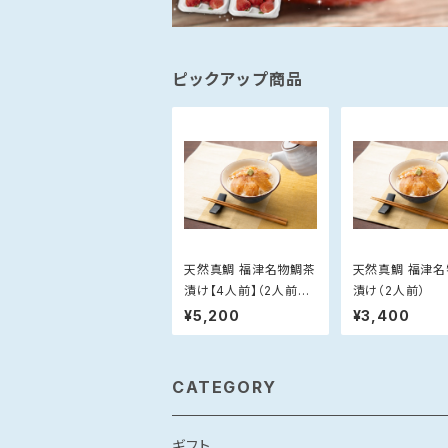
ピックアップ商品
天然真鯛 福津名物鯛茶
天然真鯛 福津
漬け【4人前】（2人前×
漬け（2人前）
2）
¥5,200
¥3,400
CATEGORY
ギフト