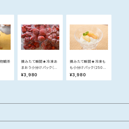
名物鯛茶
摘みたて瞬間★冷凍あ
摘みたて瞬間★冷凍も
まおう小分けパック（25
も小分けパック（250g×
0g×4）【のし対応不可】
4）【のし対応不可】
¥3,980
¥3,980