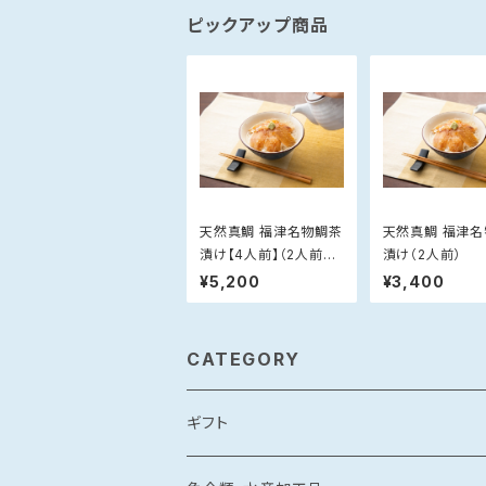
ピックアップ商品
天然真鯛 福津名物鯛茶
天然真鯛 福津
漬け【4人前】（2人前×
漬け（2人前）
2）
¥5,200
¥3,400
CATEGORY
ギフト