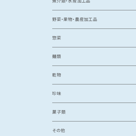
常温食品
魚介類・水産加工品
水産加工品
冷凍食品
鯛
野菜・果物・農産加工品
野菜・果物加工品
刺し身
イカ
冷凍フルーツ
惣菜
菓子類
鯛茶漬け
刺し身
冷凍あまおう
トビウオ
野菜加工品
茶漬け
麺類
麺
鯛しゃぶ
海鮮丼
冷凍もも
刺し身
牡蠣
フレッシュフルーツ
鍋
乾麺
乾物
カレー
海鮮丼
漬け丼
冷凍いちじく
海鮮丼
牡蠣のオイル漬け
いちご
しゃぶしゃぶ
その他水産加工品
しゃぶしゃぶ
ラーメン
乾燥わかめ
珍味
漬け丼
イカめし
漬け丼
牡蠣めし
水炊き
セット商品
しょうゆ
麺
丼もの
そうめん
干物
塩辛
菓子類
鍋
カレー
食品
とんこつ
乾麺
海鮮丼
塩干
イカの塩辛
惣菜
珍味
パスタ
からすみ
焼き菓子
その他