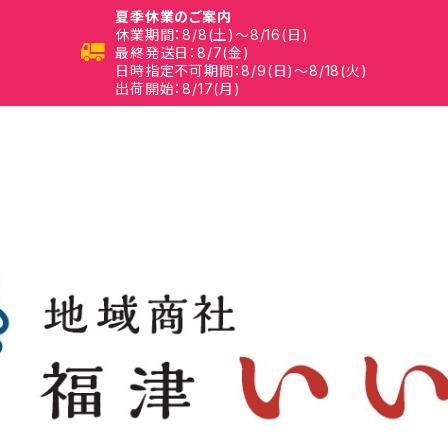
夏季休業のご案内
休業期間：8/8(土)～8/16(日)
最終発送日：8/7(金)
日時指定不可期間：8/9(日)～8/18(火)
出荷開始：8/17(月)