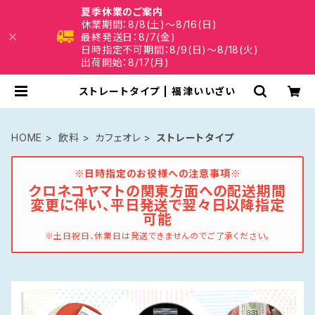
夏季休業のご案内
休業期間：8/8(土)～8/16(日)
最終発送日：8/7(金)
日時指定不可期間：8/9(日)～8/18(火)
出荷開始：8/17(月)
ストレートタイプ | 福津いいざい
HOME
飲料
カフェオレ
ストレートタイプ
※日時指定のお役様への注意事項※
クロネコヤマトの関東方面への配送期間
変更に伴い、平日発送で翌々日以降指定
可能
※土日祝日、休業日は発送できませんのでご了承ください。