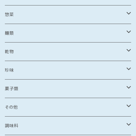
野菜・果物加工品
刺し身
イカ
冷凍フルーツ
惣菜
菓子類
鯛茶漬け
刺し身
冷凍あまおう
トビウオ
野菜加工品
茶漬け
麺類
麺
鯛しゃぶ
海鮮丼
冷凍もも
刺し身
牡蠣
フレッシュフルーツ
鍋
乾麺
乾物
カレー
海鮮丼
漬け丼
冷凍いちじく
海鮮丼
牡蠣のオイル漬け
いちご
しゃぶしゃぶ
その他水産加工品
しゃぶしゃぶ
ラーメン
乾燥わかめ
珍味
漬け丼
イカめし
漬け丼
牡蠣めし
水炊き
セット商品
しょうゆ
麺
丼もの
そうめん
干物
塩辛
菓子類
鍋
カレー
食品
とんこつ
乾麺
海鮮丼
塩干
イカの塩辛
惣菜
珍味
パスタ
からすみ
焼き菓子
その他
鯛めし
珍味
惣菜
塩
漬け丼
かす漬け
タコの塩辛
茶漬け
煮もの
ご飯もの
醤油漬け
飴
牡蠣のオイル漬け
調味料
カレー・スープカレー
おつまみ