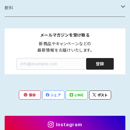
カレー・スープカレー
鶏ガラ
みりん干し
サザエの塩辛
鍋
醤油漬け
炊き込みご飯の素
イカの醤油漬け
スープ
砂糖菓子
ドレッシング
飲料
フレーク・ほぐし
味噌
味噌漬け
牡蠣のオイル漬け
しゃぶしゃぶ
タコの醤油漬け
金平糖
和風
中華
ソース
炭酸飲料
メールマガジンを受け取る
海鮮丼・漬け丼
牡蠣の醤油漬け
洋風
餃子
ペットボトル
ふりかけ・ほぐし・フレーク
だし
清涼飲料
新商品やキャンペーンなどの

最新情報をお届けいたします。
カレー・スープカレー
魚の醤油漬け
中華風
水餃子
瓶
液体出汁
ペットボトル
たれ
coffee
登録
煮つけ
煮もの
アジア風
肉まん
瓶
焼肉たれ
coffee豆
ポン酢
カフェオレ
焼き魚
韓国風
しゅうまい
海鮮丼たれ
coffee粉
柑橘ポン酢
インスタントカフェオレ
保存
シェア
LINE
ポスト
ジャム
紅茶
ラー油
ドリップcoffee
醤油ポン酢
濃縮タイプ
インスタント紅茶
Instagram
インスタントコーヒー
ストレートタイプ
ストレートタイプ