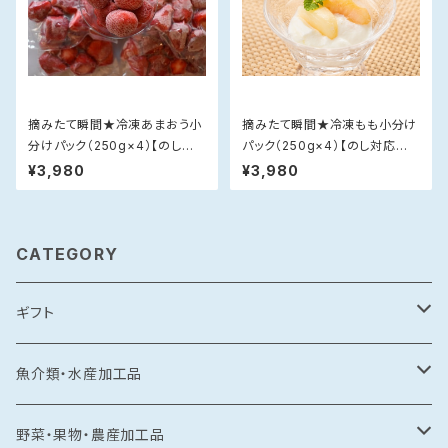
摘みたて瞬間★冷凍あまおう小
摘みたて瞬間★冷凍もも小分け
分けパック（250g×4）【のし対
パック（250g×4）【のし対応不
応不可】
可】
¥3,980
¥3,980
CATEGORY
ギフト
常温食品
魚介類・水産加工品
水産加工品
冷凍食品
鯛
野菜・果物・農産加工品