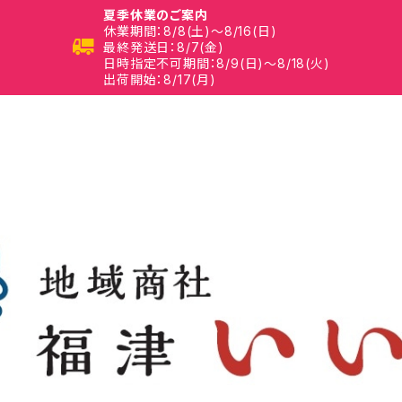
夏季休業のご案内
休業期間：8/8(土)～8/16(日)
最終発送日：8/7(金)
日時指定不可期間：8/9(日)～8/18(火)
出荷開始：8/17(月)