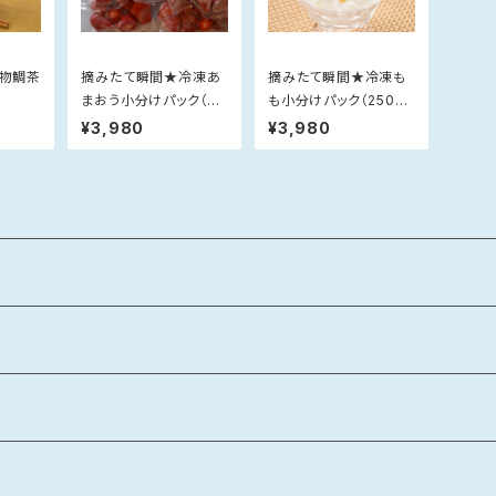
名物鯛茶
摘みたて瞬間★冷凍あ
摘みたて瞬間★冷凍も
まおう小分けパック（25
も小分けパック（250g×
0g×4）【のし対応不可】
4）【のし対応不可】
¥3,980
¥3,980