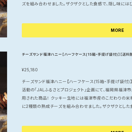
ズを組み合わせました。ザクザクとした食感で、隠し味には
る味わいが特徴です。 このチーズサンドは、軽いスナックとしてはもちろん、お酒のおつまみやパーティー
の一品にも最適です。豊かなチーズの香りとほのかな甘さが
発見があります。何個でも食べられてしまう危険な美味しさです！ 特別な日の手土産や、友人
MORE
にぴったりな一品。ぜひ、この極上のチーズサンドをご家庭でお楽しみください
ょっとしたお土産、贈り物に人気の商品です。※
チーズサンド福津ハニー【ハーフケース(15箱・手提げ袋付)】【送料
¥25,180
チーズサンド福津ハニー【ハーフケース(15箱・手提げ袋付)】 【送料無料】 JALグ
活動の「JALふるさとプロジェクト」企画にて、福岡県福
用された商品！ クッキー生地には福津市産のこだわりの米粉とハチミツを使い、クリームチーズはさら
に2種類の熟成チーズを組み合わせました。ザクザクとした
効いていて、クセになる味わいが特徴です。 このチーズサンドは、軽いスナックとしてはもちろん、お酒の
おつまみやパーティーの一品にも最適です。豊かなチーズの
食べるたびに新しい発見があります。何個でも食べられてしまう危険な