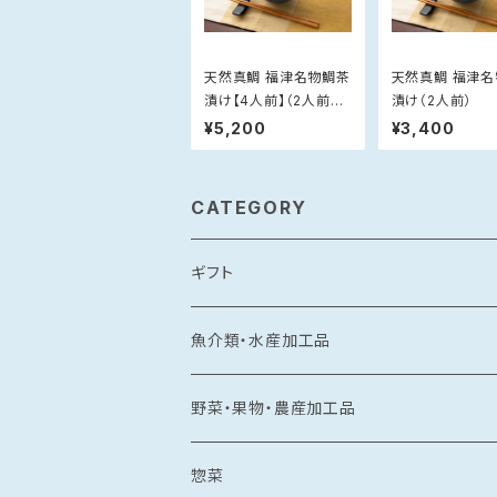
天然真鯛 福津名物鯛茶
天然真鯛 福津
漬け【4人前】（2人前×
漬け（2人前）
2）
¥5,200
¥3,400
CATEGORY
ギフト
常温食品
魚介類・水産加工品
水産加工品
冷凍食品
鯛
野菜・果物・農産加工品
野菜・果物加工品
刺し身
イカ
冷凍フルーツ
惣菜