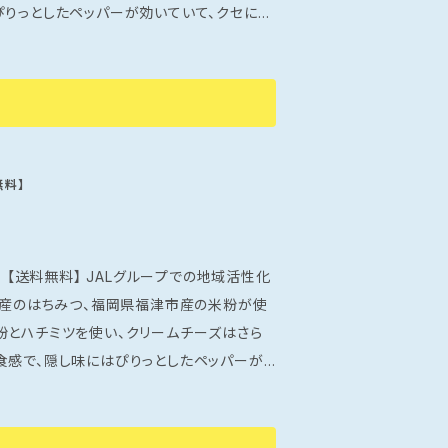
ぴりっとしたペッパーが効いていて、クセにな
絶妙に調和しており、食べるたびに新しい
との集まり
！ ※手提げ袋付なのでち
無料】
ループでの地域活性化
津市産のはちみつ、福岡県福津市産の米粉が使
食感で、隠し味にはぴりっとしたペッパーが
香りとほのかな甘さが絶妙に調和しており、
美味しさです！ 特別な日の手土