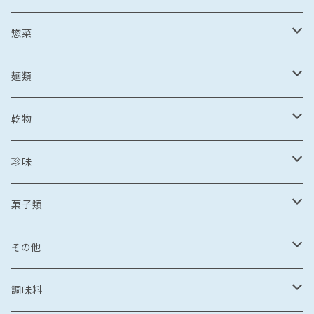
野菜・果物加工品
刺し身
イカ
冷凍フルーツ
惣菜
菓子類
鯛茶漬け
刺し身
冷凍あまおう
トビウオ
野菜加工品
茶漬け
麺類
麺
鯛しゃぶ
海鮮丼
冷凍もも
刺し身
牡蠣
フレッシュフルーツ
鍋
乾麺
乾物
カレー
海鮮丼
漬け丼
冷凍いちじく
海鮮丼
牡蠣のオイル漬け
いちご
しゃぶしゃぶ
その他水産加工品
しゃぶしゃぶ
ラーメン
乾燥わかめ
珍味
漬け丼
イカめし
漬け丼
牡蠣めし
水炊き
セット商品
しょうゆ
麺
丼もの
そうめん
干物
塩辛
菓子類
鍋
カレー
食品
とんこつ
乾麺
海鮮丼
塩干
イカの塩辛
惣菜
珍味
パスタ
からすみ
焼き菓子
その他
鯛めし
珍味
惣菜
塩
漬け丼
かす漬け
タコの塩辛
茶漬け
煮もの
ご飯もの
醤油漬け
飴
牡蠣のオイル漬け
調味料
カレー・スープカレー
おつまみ