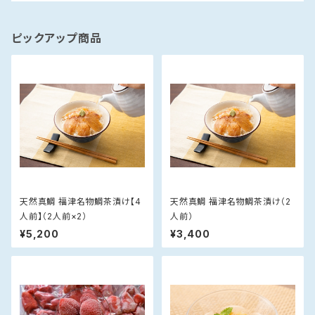
ピックアップ商品
天然真鯛 福津名物鯛茶漬け【4
天然真鯛 福津名物鯛茶漬け（2
人前】（2人前×2）
人前）
¥5,200
¥3,400