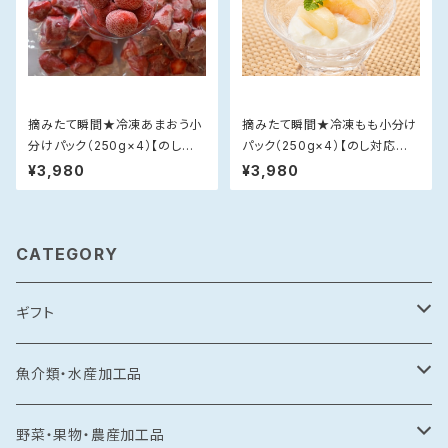
摘みたて瞬間★冷凍あまおう小
摘みたて瞬間★冷凍もも小分け
分けパック（250g×4）【のし対
パック（250g×4）【のし対応不
応不可】
可】
¥3,980
¥3,980
CATEGORY
ギフト
常温食品
魚介類・水産加工品
水産加工品
冷凍食品
鯛
野菜・果物・農産加工品