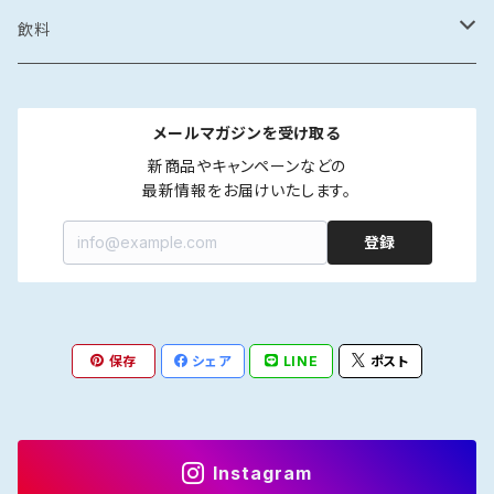
カレー・スープカレー
鶏ガラ
みりん干し
サザエの塩辛
鍋
醤油漬け
炊き込みご飯の素
イカの醤油漬け
スープ
砂糖菓子
ドレッシング
飲料
フレーク・ほぐし
味噌
味噌漬け
牡蠣のオイル漬け
しゃぶしゃぶ
タコの醤油漬け
金平糖
和風
中華
ソース
炭酸飲料
メールマガジンを受け取る
海鮮丼・漬け丼
牡蠣の醤油漬け
洋風
餃子
ペットボトル
ふりかけ・ほぐし・フレーク
だし
清涼飲料
新商品やキャンペーンなどの

最新情報をお届けいたします。
カレー・スープカレー
魚の醤油漬け
中華風
水餃子
瓶
液体出汁
ペットボトル
たれ
coffee
登録
煮つけ
煮もの
アジア風
肉まん
瓶
焼肉たれ
coffee豆
ポン酢
カフェオレ
焼き魚
韓国風
しゅうまい
海鮮丼たれ
coffee粉
柑橘ポン酢
インスタントカフェオレ
保存
シェア
LINE
ポスト
ジャム
紅茶
ラー油
ドリップcoffee
醤油ポン酢
濃縮タイプ
インスタント紅茶
Instagram
インスタントコーヒー
ストレートタイプ
ストレートタイプ