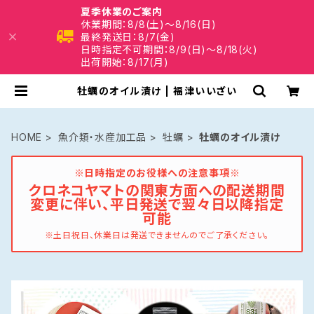
夏季休業のご案内
休業期間：8/8(土)～8/16(日)
最終発送日：8/7(金)
日時指定不可期間：8/9(日)～8/18(火)
出荷開始：8/17(月)
牡蠣のオイル漬け | 福津いいざい
HOME
魚介類・水産加工品
牡蠣
牡蠣のオイル漬け
※日時指定のお役様への注意事項※
クロネコヤマトの関東方面への配送期間
変更に伴い、平日発送で翌々日以降指定
可能
※土日祝日、休業日は発送できませんのでご了承ください。