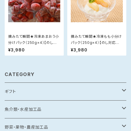
摘みたて瞬間★冷凍あまおう小
摘みたて瞬間★冷凍もも小分け
分けパック（250g×4）【のし対
パック（250g×4）【のし対応不
応不可】
可】
¥3,980
¥3,980
CATEGORY
ギフト
常温食品
魚介類・水産加工品
水産加工品
冷凍食品
鯛
野菜・果物・農産加工品