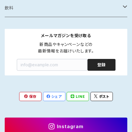
カレー・スープカレー
鶏ガラ
みりん干し
サザエの塩辛
鍋
醤油漬け
炊き込みご飯の素
イカの醤油漬け
スープ
砂糖菓子
ドレッシング
飲料
フレーク・ほぐし
味噌
味噌漬け
牡蠣のオイル漬け
しゃぶしゃぶ
タコの醤油漬け
金平糖
和風
中華
ソース
炭酸飲料
メールマガジンを受け取る
海鮮丼・漬け丼
牡蠣の醤油漬け
洋風
餃子
ペットボトル
ふりかけ・ほぐし・フレーク
だし
清涼飲料
新商品やキャンペーンなどの

最新情報をお届けいたします。
カレー・スープカレー
魚の醤油漬け
中華風
水餃子
瓶
液体出汁
ペットボトル
たれ
coffee
登録
煮つけ
煮もの
アジア風
肉まん
瓶
焼肉たれ
coffee豆
ポン酢
カフェオレ
焼き魚
韓国風
しゅうまい
海鮮丼たれ
coffee粉
柑橘ポン酢
インスタントカフェオレ
保存
シェア
LINE
ポスト
ジャム
紅茶
ラー油
ドリップcoffee
醤油ポン酢
濃縮タイプ
インスタント紅茶
Instagram
インスタントコーヒー
ストレートタイプ
ストレートタイプ