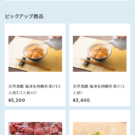
ピックアップ商品
天然真鯛 福津名物鯛茶漬け【4
天然真鯛 福津名物鯛茶漬け（2
人前】（2人前×2）
人前）
¥5,200
¥3,400