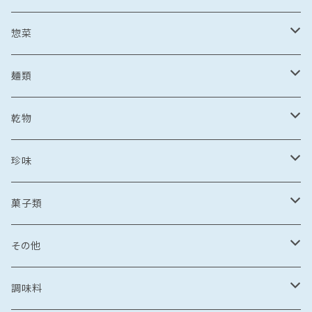
野菜・果物加工品
刺し身
イカ
冷凍フルーツ
惣菜
菓子類
鯛茶漬け
刺し身
冷凍あまおう
トビウオ
野菜加工品
茶漬け
麺類
麺
鯛しゃぶ
海鮮丼
冷凍もも
刺し身
牡蠣
フレッシュフルーツ
鍋
乾麺
乾物
カレー
海鮮丼
漬け丼
冷凍いちじく
海鮮丼
牡蠣のオイル漬け
いちご
しゃぶしゃぶ
その他水産加工品
しゃぶしゃぶ
ラーメン
乾燥わかめ
珍味
漬け丼
イカめし
漬け丼
牡蠣めし
水炊き
セット商品
しょうゆ
麺
丼もの
そうめん
干物
塩辛
菓子類
鍋
カレー
食品
とんこつ
乾麺
海鮮丼
塩干
イカの塩辛
惣菜
珍味
パスタ
からすみ
焼き菓子
その他
鯛めし
珍味
惣菜
塩
漬け丼
かす漬け
タコの塩辛
茶漬け
煮もの
ご飯もの
醤油漬け
飴
牡蠣のオイル漬け
調味料
カレー・スープカレー
おつまみ