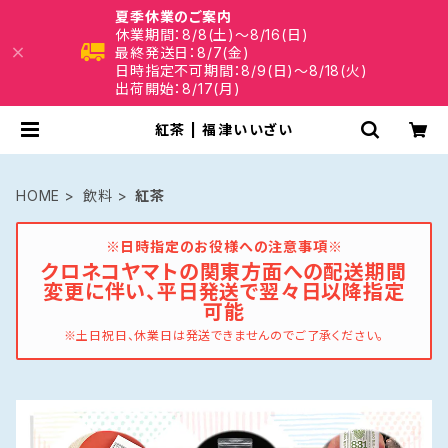
夏季休業のご案内
休業期間：8/8(土)～8/16(日)
最終発送日：8/7(金)
日時指定不可期間：8/9(日)～8/18(火)
出荷開始：8/17(月)
紅茶 | 福津いいざい
HOME
飲料
紅茶
※日時指定のお役様への注意事項※
クロネコヤマトの関東方面への配送期間
変更に伴い、平日発送で翌々日以降指定
可能
※土日祝日、休業日は発送できませんのでご了承ください。