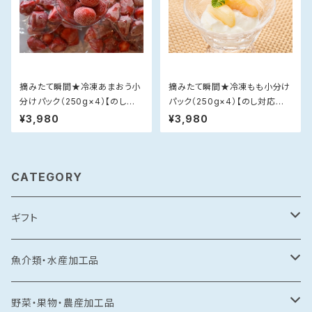
摘みたて瞬間★冷凍あまおう小
摘みたて瞬間★冷凍もも小分け
分けパック（250g×4）【のし対
パック（250g×4）【のし対応不
応不可】
可】
¥3,980
¥3,980
CATEGORY
ギフト
常温食品
魚介類・水産加工品
水産加工品
冷凍食品
鯛
野菜・果物・農産加工品