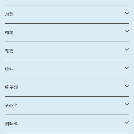
野菜・果物加工品
刺し身
イカ
冷凍フルーツ
惣菜
菓子類
鯛茶漬け
刺し身
冷凍あまおう
トビウオ
野菜加工品
茶漬け
麺類
麺
鯛しゃぶ
海鮮丼
冷凍もも
刺し身
牡蠣
フレッシュフルーツ
鍋
乾麺
乾物
カレー
海鮮丼
漬け丼
冷凍いちじく
海鮮丼
牡蠣のオイル漬け
いちご
しゃぶしゃぶ
その他水産加工品
しゃぶしゃぶ
ラーメン
乾燥わかめ
珍味
漬け丼
イカめし
漬け丼
牡蠣めし
水炊き
セット商品
しょうゆ
麺
丼もの
そうめん
干物
塩辛
菓子類
鍋
カレー
食品
とんこつ
乾麺
海鮮丼
塩干
イカの塩辛
惣菜
珍味
パスタ
からすみ
焼き菓子
その他
鯛めし
珍味
惣菜
塩
漬け丼
かす漬け
タコの塩辛
茶漬け
煮もの
ご飯もの
醤油漬け
飴
牡蠣のオイル漬け
調味料
カレー・スープカレー
おつまみ