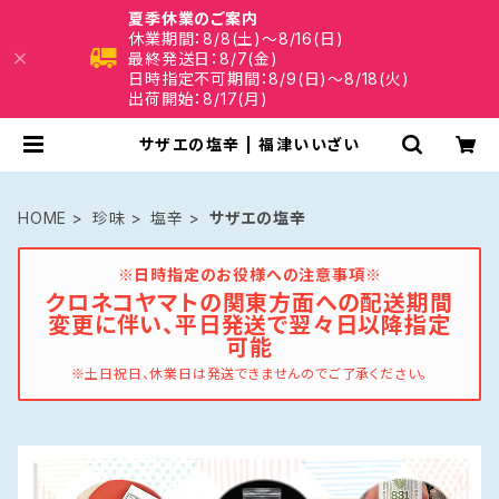
夏季休業のご案内
休業期間：8/8(土)～8/16(日)
最終発送日：8/7(金)
日時指定不可期間：8/9(日)～8/18(火)
出荷開始：8/17(月)
サザエの塩辛 | 福津いいざい
HOME
珍味
塩辛
サザエの塩辛
※日時指定のお役様への注意事項※
クロネコヤマトの関東方面への配送期間
変更に伴い、平日発送で翌々日以降指定
可能
※土日祝日、休業日は発送できませんのでご了承ください。