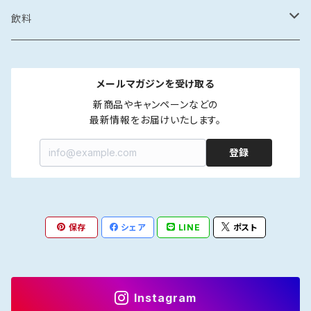
カレー・スープカレー
鶏ガラ
みりん干し
サザエの塩辛
鍋
醤油漬け
炊き込みご飯の素
イカの醤油漬け
スープ
砂糖菓子
ドレッシング
飲料
フレーク・ほぐし
味噌
味噌漬け
牡蠣のオイル漬け
しゃぶしゃぶ
タコの醤油漬け
金平糖
和風
中華
ソース
炭酸飲料
メールマガジンを受け取る
海鮮丼・漬け丼
牡蠣の醤油漬け
洋風
餃子
ペットボトル
ふりかけ・ほぐし・フレーク
だし
清涼飲料
新商品やキャンペーンなどの

最新情報をお届けいたします。
カレー・スープカレー
魚の醤油漬け
中華風
水餃子
瓶
液体出汁
ペットボトル
たれ
coffee
登録
煮つけ
煮もの
アジア風
肉まん
瓶
焼肉たれ
coffee豆
ポン酢
カフェオレ
焼き魚
韓国風
しゅうまい
海鮮丼たれ
coffee粉
柑橘ポン酢
インスタントカフェオレ
保存
シェア
LINE
ポスト
ジャム
紅茶
ラー油
ドリップcoffee
醤油ポン酢
濃縮タイプ
インスタント紅茶
Instagram
インスタントコーヒー
ストレートタイプ
ストレートタイプ