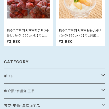
摘みたて瞬間★冷凍あまおう小
摘みたて瞬間★冷凍もも小分け
分けパック（250g×4）【のし対
パック（250g×4）【のし対応不
応不可】
可】
¥3,980
¥3,980
CATEGORY
ギフト
常温食品
魚介類・水産加工品
水産加工品
冷凍食品
鯛
野菜・果物・農産加工品