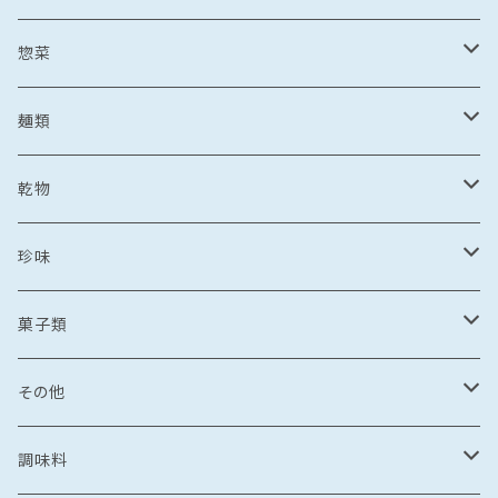
野菜・果物加工品
刺し身
イカ
冷凍フルーツ
惣菜
菓子類
鯛茶漬け
刺し身
冷凍あまおう
トビウオ
野菜加工品
茶漬け
麺類
麺
鯛しゃぶ
海鮮丼
冷凍もも
刺し身
牡蠣
フレッシュフルーツ
鍋
乾麺
乾物
カレー
海鮮丼
漬け丼
冷凍いちじく
海鮮丼
牡蠣のオイル漬け
いちご
しゃぶしゃぶ
その他水産加工品
しゃぶしゃぶ
ラーメン
乾燥わかめ
珍味
漬け丼
イカめし
漬け丼
牡蠣めし
水炊き
セット商品
しょうゆ
麺
丼もの
そうめん
干物
塩辛
菓子類
鍋
カレー
食品
とんこつ
乾麺
海鮮丼
塩干
イカの塩辛
惣菜
珍味
パスタ
からすみ
焼き菓子
その他
鯛めし
珍味
惣菜
塩
漬け丼
かす漬け
タコの塩辛
茶漬け
煮もの
ご飯もの
醤油漬け
飴
牡蠣のオイル漬け
調味料
カレー・スープカレー
おつまみ