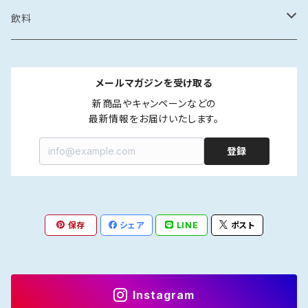
カレー・スープカレー
鶏ガラ
みりん干し
サザエの塩辛
鍋
醤油漬け
炊き込みご飯の素
イカの醤油漬け
スープ
砂糖菓子
ドレッシング
飲料
フレーク・ほぐし
味噌
味噌漬け
牡蠣のオイル漬け
しゃぶしゃぶ
タコの醤油漬け
金平糖
和風
中華
ソース
炭酸飲料
メールマガジンを受け取る
海鮮丼・漬け丼
牡蠣の醤油漬け
洋風
餃子
ペットボトル
ふりかけ・ほぐし・フレーク
だし
清涼飲料
新商品やキャンペーンなどの

最新情報をお届けいたします。
カレー・スープカレー
魚の醤油漬け
中華風
水餃子
瓶
液体出汁
ペットボトル
たれ
coffee
登録
煮つけ
煮もの
アジア風
肉まん
瓶
焼肉たれ
coffee豆
ポン酢
カフェオレ
焼き魚
韓国風
しゅうまい
海鮮丼たれ
coffee粉
柑橘ポン酢
インスタントカフェオレ
保存
シェア
LINE
ポスト
ジャム
紅茶
ラー油
ドリップcoffee
醤油ポン酢
濃縮タイプ
インスタント紅茶
Instagram
インスタントコーヒー
ストレートタイプ
ストレートタイプ