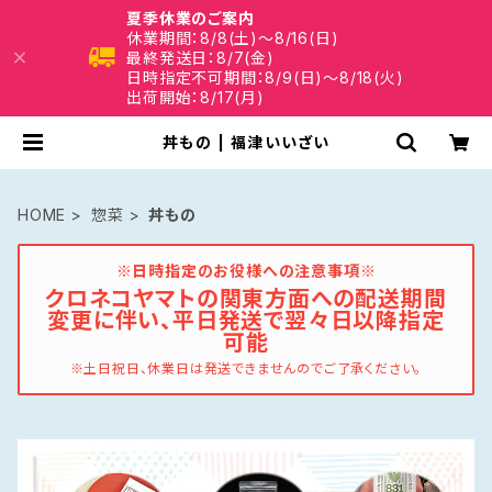
夏季休業のご案内
休業期間：8/8(土)～8/16(日)
最終発送日：8/7(金)
日時指定不可期間：8/9(日)～8/18(火)
出荷開始：8/17(月)
丼もの | 福津いいざい
HOME
惣菜
丼もの
※日時指定のお役様への注意事項※
クロネコヤマトの関東方面への配送期間
変更に伴い、平日発送で翌々日以降指定
可能
※土日祝日、休業日は発送できませんのでご了承ください。