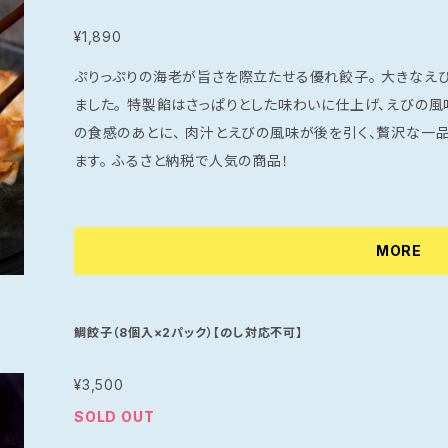
¥1,890
ぷりっぷりの海老が旨さを際立たせる優れ餃子。 大きなえびを特製の餡でひとつひとつ丁寧に包み込み
ました。 特製餡はさっぱりとした味わいに仕上げ、えびの風味と甘さを引き立てます。 プリッとしたえび
の食感のあとに、 肉汁とえびの風味が後を引く、贅沢な一品。 ぷりぷりのえびがまるごと一匹入っ
ます。 ふるさと納税で人気の商品！
MORE
鯛餃子（8個入×2パック）【のし対応不可】
¥3,500
SOLD OUT