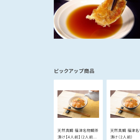
ピックアップ商品
天然真鯛 福津名物鯛茶
天然真鯛 福津
漬け【4人前】（2人前×
漬け（2人前）