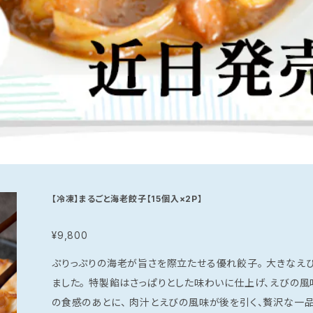
【冷凍】まるごと海老餃子【15個入×2P】
¥9,800
ぷりっぷりの海老が旨さを際立たせる優れ餃子。 大きなえびを特製の餡でひとつひとつ丁寧に包み込み
ました。 特製餡はさっぱりとした味わいに仕上げ、えびの風味と甘さを引き立てます。 プリッとしたえび
の食感のあとに、 肉汁とえびの風味が後を引く、贅沢な一品。 ぷりぷりのえびがまるごと一匹入っ