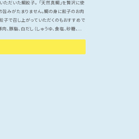
いただいた鯛餃子。 「天然真鯛」を贅沢に使
の旨みがたまりません。鯛の身に餃子のお肉
水餃子で召し上がっていただくのもおすすめで
エキス）、しょうゆ、皮（小麦粉、食塩、でん
肉・さばを含む） 内容量 ：144ｇ
凍（-18℃以下で保存）