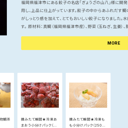
福岡県福津市にある餃子の名店「ぎょうざの山八」様に開発
用し、上品に仕上がっています。餃子の中からあふれだす鯛
がしっとり感を加えて、とてもおいしい餃子になりました。
す。 原材料：真鯛（福岡県福津市産）、野菜（玉ねぎ、生姜）、豚肉、豚脂、白だし（しゅうゆ、食塩、砂糖、た
ん白加水分解物、かつお節、清酒、さば節、こんぶエキス、酵母
粉）、調味料（アミノ酸）、酒精、酸化でんぷん（一部に小麦・ごま・大豆・豚
MORE
（8個）×2パック 消費期限：別途商品に記載 保存方法：要冷
名物鯛茶
摘みたて瞬間★冷凍あ
摘みたて瞬間★冷凍も
まおう小分けパック（25
も小分けパック（250g×