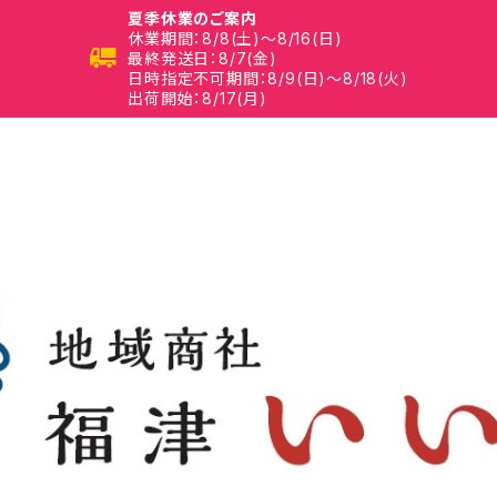
夏季休業のご案内
休業期間：8/8(土)～8/16(日)
最終発送日：8/7(金)
日時指定不可期間：8/9(日)～8/18(火)
出荷開始：8/17(月)