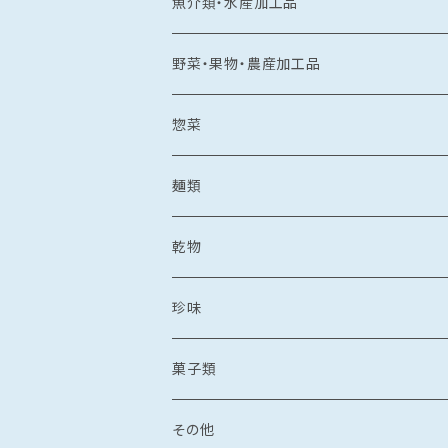
常温食品
魚介類・水産加工品
水産加工品
冷凍食品
鯛
野菜・果物・農産加工品
野菜・果物加工品
刺し身
イカ
冷凍フルーツ
惣菜
菓子類
鯛茶漬け
刺し身
冷凍あまおう
トビウオ
野菜加工品
茶漬け
麺類
麺
鯛しゃぶ
海鮮丼
冷凍もも
刺し身
牡蠣
フレッシュフルーツ
鍋
乾麺
乾物
カレー
海鮮丼
漬け丼
冷凍いちじく
海鮮丼
牡蠣のオイル漬け
いちご
しゃぶしゃぶ
その他水産加工品
しゃぶしゃぶ
ラーメン
乾燥わかめ
珍味
漬け丼
イカめし
漬け丼
牡蠣めし
水炊き
セット商品
しょうゆ
麺
丼もの
そうめん
干物
塩辛
菓子類
鍋
カレー
食品
とんこつ
乾麺
海鮮丼
塩干
イカの塩辛
惣菜
珍味
パスタ
からすみ
焼き菓子
その他