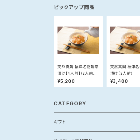
ピックアップ商品
天然真鯛 福津名物鯛茶
天然真鯛 福津
漬け【4人前】（2人前×
漬け（2人前）
2）
¥5,200
¥3,400
CATEGORY
ギフト