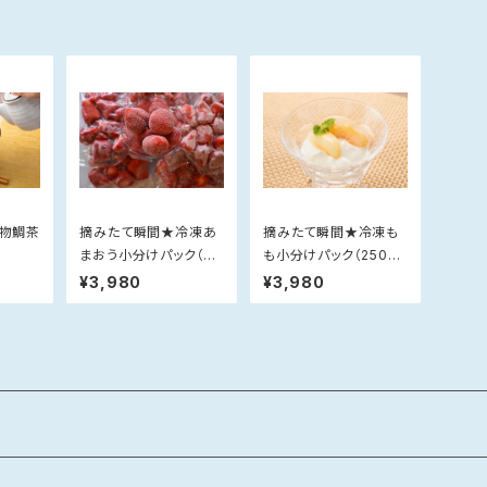
名物鯛茶
摘みたて瞬間★冷凍あ
摘みたて瞬間★冷凍も
まおう小分けパック（25
も小分けパック（250g×
0g×4）【のし対応不可】
4）【のし対応不可】
¥3,980
¥3,980