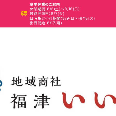
夏季休業のご案内
休業期間：8/8(土)～8/16(日)
最終発送日：8/7(金)
日時指定不可期間：8/9(日)～8/18(火)
出荷開始：8/17(月)