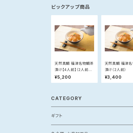
ピックアップ商品
天然真鯛 福津名物鯛茶
天然真鯛 福津
漬け【4人前】（2人前×
漬け（2人前）
2）
¥5,200
¥3,400
CATEGORY
ギフト