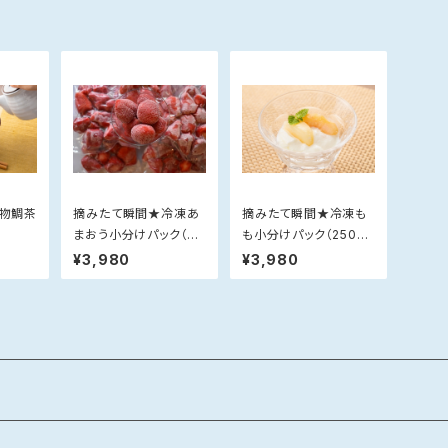
名物鯛茶
摘みたて瞬間★冷凍あ
摘みたて瞬間★冷凍も
まおう小分けパック（25
も小分けパック（250g×
0g×4）【のし対応不可】
4）【のし対応不可】
¥3,980
¥3,980