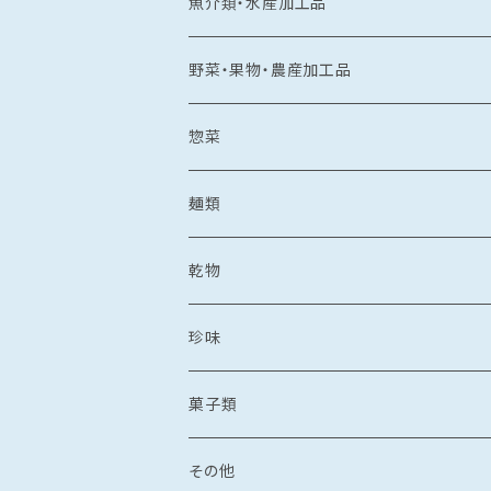
常温食品
魚介類・水産加工品
水産加工品
冷凍食品
鯛
野菜・果物・農産加工品
野菜・果物加工品
刺し身
イカ
冷凍フルーツ
惣菜
菓子類
鯛茶漬け
刺し身
冷凍あまおう
トビウオ
野菜加工品
茶漬け
麺類
麺
鯛しゃぶ
海鮮丼
冷凍もも
刺し身
牡蠣
フレッシュフルーツ
鍋
乾麺
乾物
カレー
海鮮丼
漬け丼
冷凍いちじく
海鮮丼
牡蠣のオイル漬け
いちご
しゃぶしゃぶ
その他水産加工品
しゃぶしゃぶ
ラーメン
乾燥わかめ
珍味
漬け丼
イカめし
漬け丼
牡蠣めし
水炊き
セット商品
しょうゆ
麺
丼もの
そうめん
干物
塩辛
菓子類
鍋
カレー
食品
とんこつ
乾麺
海鮮丼
塩干
イカの塩辛
惣菜
珍味
パスタ
からすみ
焼き菓子
その他