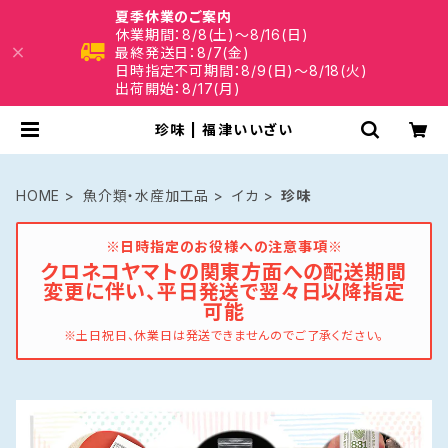
夏季休業のご案内
休業期間：8/8(土)～8/16(日)
最終発送日：8/7(金)
日時指定不可期間：8/9(日)～8/18(火)
出荷開始：8/17(月)
珍味 | 福津いいざい
HOME
魚介類・水産加工品
イカ
珍味
※日時指定のお役様への注意事項※
クロネコヤマトの関東方面への配送期間
変更に伴い、平日発送で翌々日以降指定
可能
※土日祝日、休業日は発送できませんのでご了承ください。