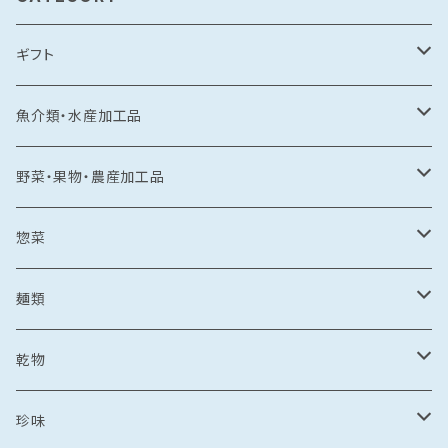
ギフト
常温食品
魚介類・水産加工品
水産加工品
冷凍食品
鯛
野菜・果物・農産加工品
野菜・果物加工品
刺し身
イカ
冷凍フルーツ
惣菜
菓子類
鯛茶漬け
刺し身
冷凍あまおう
トビウオ
野菜加工品
茶漬け
麺類
麺
鯛しゃぶ
海鮮丼
冷凍もも
刺し身
牡蠣
フレッシュフルーツ
鍋
乾麺
乾物
カレー
海鮮丼
漬け丼
冷凍いちじく
海鮮丼
牡蠣のオイル漬け
いちご
しゃぶしゃぶ
その他水産加工品
しゃぶしゃぶ
ラーメン
乾燥わかめ
珍味