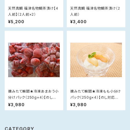
天然真鯛 福津名物鯛茶漬け【4
天然真鯛 福津名物鯛茶漬け（2
人前】（2人前×2）
人前）
¥5,200
¥3,400
摘みたて瞬間★冷凍あまおう小
摘みたて瞬間★冷凍もも小分け
分けパック（250g×4）【のし対
パック（250g×4）【のし対応不
応不可】
可】
¥3,980
¥3,980
CATEGORY