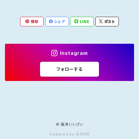
肉まん
瓶
焼肉たれ
coffee豆
ポン酢
カフェオレ
焼き魚
韓国風
しゅうまい
海鮮丼たれ
coffee粉
柑橘ポン酢
インスタントカフェオレ
保存
シェア
LINE
ポスト
ジャム
紅茶
ラー油
ドリップcoffee
醤油ポン酢
濃縮タイプ
インスタント紅茶
Instagram
インスタントコーヒー
ストレートタイプ
ストレートタイプ
フォローする
濃縮タイプ
© 福津いいざい
Powered by