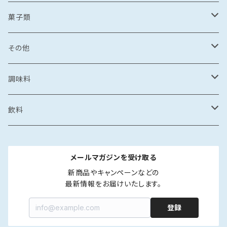
漬け丼
イカめし
漬け丼
牡蠣めし
水炊き
セット商品
しょうゆ
麺
丼もの
そうめん
干物
塩辛
菓子類
鍋
カレー
食品
とんこつ
乾麺
海鮮丼
塩干
イカの塩辛
惣菜
珍味
パスタ
からすみ
焼き菓子
その他
鯛めし
珍味
惣菜
塩
漬け丼
かす漬け
タコの塩辛
茶漬け
煮もの
ご飯もの
醤油漬け
飴
牡蠣のオイル漬け
調味料
カレー・スープカレー
おつまみ
カレー・スープカレー
鶏ガラ
みりん干し
サザエの塩辛
鍋
醤油漬け
炊き込みご飯の素
イカの醤油漬け
スープ
砂糖菓子
ドレッシング
飲料
フレーク・ほぐし
味噌
味噌漬け
牡蠣のオイル漬け
しゃぶしゃぶ
タコの醤油漬け
金平糖
和風
中華
ソース
炭酸飲料
メールマガジンを受け取る
海鮮丼・漬け丼
牡蠣の醤油漬け
洋風
餃子
ペットボトル
ふりかけ・ほぐし・フレーク
だし
清涼飲料
新商品やキャンペーンなどの

最新情報をお届けいたします。
カレー・スープカレー
魚の醤油漬け
中華風
水餃子
瓶
液体出汁
ペットボトル
たれ
coffee
登録
煮つけ
煮もの
アジア風