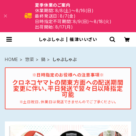
夏季休業のご案内
休業期間：8/8(土)～8/16(日)
最終発送日：8/7(金)
日時指定不可期間：8/9(日)～8/18(火)
出荷開始：8/17(月)
しゃぶしゃぶ | 福津いいざい
HOME
惣菜
鍋
しゃぶしゃぶ
※日時指定のお役様への注意事項※
クロネコヤマトの関東方面への配送期間
変更に伴い、平日発送で翌々日以降指定
可能
※土日祝日、休業日は発送できませんのでご了承ください。