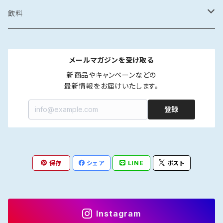
カレー・スープカレー
鶏ガラ
みりん干し
サザエの塩辛
鍋
醤油漬け
炊き込みご飯の素
イカの醤油漬け
スープ
砂糖菓子
ドレッシング
飲料
フレーク・ほぐし
味噌
味噌漬け
牡蠣のオイル漬け
しゃぶしゃぶ
タコの醤油漬け
金平糖
和風
中華
ソース
炭酸飲料
メールマガジンを受け取る
海鮮丼・漬け丼
牡蠣の醤油漬け
洋風
餃子
ペットボトル
ふりかけ・ほぐし・フレーク
だし
清涼飲料
新商品やキャンペーンなどの

最新情報をお届けいたします。
カレー・スープカレー
魚の醤油漬け
中華風
水餃子
瓶
液体出汁
ペットボトル
たれ
coffee
登録
煮つけ
煮もの
アジア風
肉まん
瓶
焼肉たれ
coffee豆
ポン酢
カフェオレ
焼き魚
韓国風
しゅうまい
海鮮丼たれ
coffee粉
柑橘ポン酢
インスタントカフェオレ
保存
シェア
LINE
ポスト
ジャム
紅茶
ラー油
ドリップcoffee
醤油ポン酢
濃縮タイプ
インスタント紅茶
Instagram
インスタントコーヒー
ストレートタイプ
ストレートタイプ