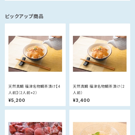
ピックアップ商品
天然真鯛 福津名物鯛茶漬け【4
天然真鯛 福津名物鯛茶漬け（2
人前】（2人前×2）
人前）
¥5,200
¥3,400