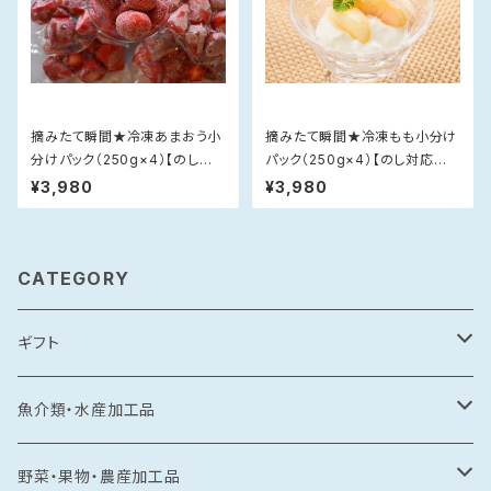
摘みたて瞬間★冷凍あまおう小
摘みたて瞬間★冷凍もも小分け
分けパック（250g×4）【のし対
パック（250g×4）【のし対応不
応不可】
可】
¥3,980
¥3,980
CATEGORY
ギフト
常温食品
魚介類・水産加工品
水産加工品
冷凍食品
鯛
野菜・果物・農産加工品