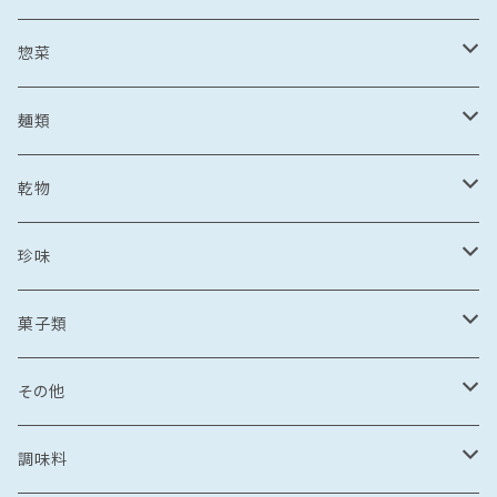
野菜・果物加工品
刺し身
イカ
冷凍フルーツ
惣菜
菓子類
鯛茶漬け
刺し身
冷凍あまおう
トビウオ
野菜加工品
茶漬け
麺類
麺
鯛しゃぶ
海鮮丼
冷凍もも
刺し身
牡蠣
フレッシュフルーツ
鍋
乾麺
乾物
カレー
海鮮丼
漬け丼
冷凍いちじく
海鮮丼
牡蠣のオイル漬け
いちご
しゃぶしゃぶ
その他水産加工品
しゃぶしゃぶ
ラーメン
乾燥わかめ
珍味
漬け丼
イカめし
漬け丼
牡蠣めし
水炊き
セット商品
しょうゆ
麺
丼もの
そうめん
干物
塩辛
菓子類
鍋
カレー
食品
とんこつ
乾麺
海鮮丼
塩干
イカの塩辛
惣菜
珍味
パスタ
からすみ
焼き菓子
その他
鯛めし
珍味
惣菜
塩
漬け丼
かす漬け
タコの塩辛
茶漬け
煮もの
ご飯もの
醤油漬け
飴
牡蠣のオイル漬け
調味料
カレー・スープカレー
おつまみ