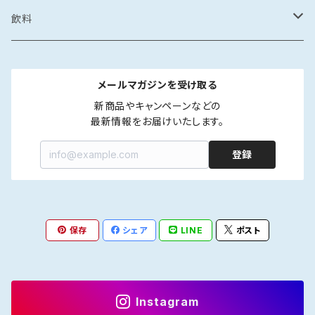
カレー・スープカレー
鶏ガラ
みりん干し
サザエの塩辛
鍋
醤油漬け
炊き込みご飯の素
イカの醤油漬け
スープ
砂糖菓子
ドレッシング
飲料
フレーク・ほぐし
味噌
味噌漬け
牡蠣のオイル漬け
しゃぶしゃぶ
タコの醤油漬け
金平糖
和風
中華
ソース
炭酸飲料
メールマガジンを受け取る
海鮮丼・漬け丼
牡蠣の醤油漬け
洋風
餃子
ペットボトル
ふりかけ・ほぐし・フレーク
だし
清涼飲料
新商品やキャンペーンなどの

最新情報をお届けいたします。
カレー・スープカレー
魚の醤油漬け
中華風
水餃子
瓶
液体出汁
ペットボトル
たれ
coffee
登録
煮つけ
煮もの
アジア風
肉まん
瓶
焼肉たれ
coffee豆
ポン酢
カフェオレ
焼き魚
韓国風
しゅうまい
海鮮丼たれ
coffee粉
柑橘ポン酢
インスタントカフェオレ
保存
シェア
LINE
ポスト
ジャム
紅茶
ラー油
ドリップcoffee
醤油ポン酢
濃縮タイプ
インスタント紅茶
Instagram
インスタントコーヒー
ストレートタイプ
ストレートタイプ