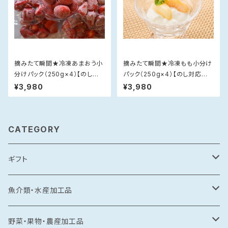
摘みたて瞬間★冷凍あまおう小
摘みたて瞬間★冷凍もも小分け
分けパック（250g×4）【のし対
パック（250g×4）【のし対応不
応不可】
可】
¥3,980
¥3,980
CATEGORY
ギフト
常温食品
魚介類・水産加工品
水産加工品
冷凍食品
鯛
野菜・果物・農産加工品