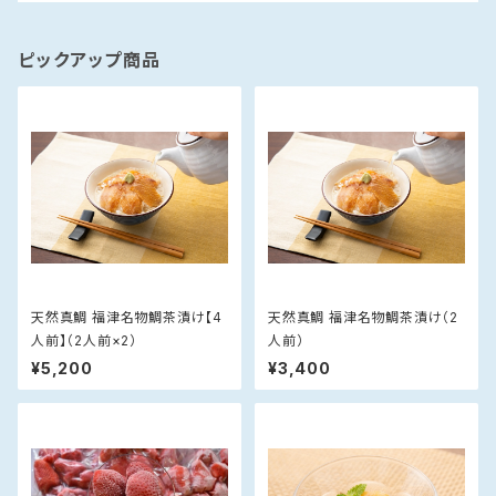
ピックアップ商品
天然真鯛 福津名物鯛茶漬け【4
天然真鯛 福津名物鯛茶漬け（2
人前】（2人前×2）
人前）
¥5,200
¥3,400