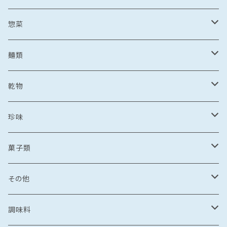
野菜・果物加工品
刺し身
イカ
冷凍フルーツ
惣菜
菓子類
鯛茶漬け
刺し身
冷凍あまおう
トビウオ
野菜加工品
茶漬け
麺類
麺
鯛しゃぶ
海鮮丼
冷凍もも
刺し身
牡蠣
フレッシュフルーツ
鍋
乾麺
乾物
カレー
海鮮丼
漬け丼
冷凍いちじく
海鮮丼
牡蠣のオイル漬け
いちご
しゃぶしゃぶ
その他水産加工品
しゃぶしゃぶ
ラーメン
乾燥わかめ
珍味
漬け丼
イカめし
漬け丼
牡蠣めし
水炊き
セット商品
しょうゆ
麺
丼もの
そうめん
干物
塩辛
菓子類
鍋
カレー
食品
とんこつ
乾麺
海鮮丼
塩干
イカの塩辛
惣菜
珍味
パスタ
からすみ
焼き菓子
その他
鯛めし
珍味
惣菜
塩
漬け丼
かす漬け
タコの塩辛
茶漬け
煮もの
ご飯もの
醤油漬け
飴
牡蠣のオイル漬け
調味料
カレー・スープカレー
おつまみ