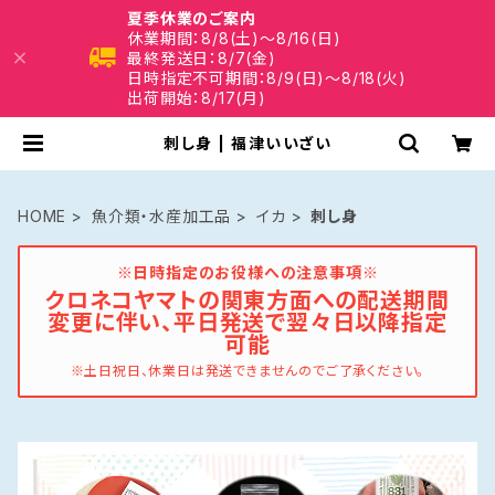
夏季休業のご案内
休業期間：8/8(土)～8/16(日)
最終発送日：8/7(金)
日時指定不可期間：8/9(日)～8/18(火)
出荷開始：8/17(月)
刺し身 | 福津いいざい
HOME
魚介類・水産加工品
イカ
刺し身
※日時指定のお役様への注意事項※
クロネコヤマトの関東方面への配送期間
変更に伴い、平日発送で翌々日以降指定
可能
※土日祝日、休業日は発送できませんのでご了承ください。