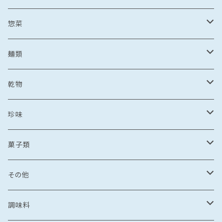
野菜・果物加工品
刺し身
イカ
冷凍フルーツ
惣菜
菓子類
鯛茶漬け
刺し身
冷凍あまおう
トビウオ
野菜加工品
茶漬け
麺類
麺
鯛しゃぶ
海鮮丼
冷凍もも
刺し身
牡蠣
フレッシュフルーツ
鍋
乾麺
乾物
カレー
海鮮丼
漬け丼
冷凍いちじく
海鮮丼
牡蠣のオイル漬け
いちご
しゃぶしゃぶ
その他水産加工品
しゃぶしゃぶ
ラーメン
乾燥わかめ
珍味
漬け丼
イカめし
漬け丼
牡蠣めし
水炊き
セット商品
しょうゆ
麺
丼もの
そうめん
干物
塩辛
菓子類
鍋
カレー
食品
とんこつ
乾麺
海鮮丼
塩干
イカの塩辛
惣菜
珍味
パスタ
からすみ
焼き菓子
その他
鯛めし
珍味
惣菜
塩
漬け丼
かす漬け
タコの塩辛
茶漬け
煮もの
ご飯もの
醤油漬け
飴
牡蠣のオイル漬け
調味料
カレー・スープカレー
おつまみ