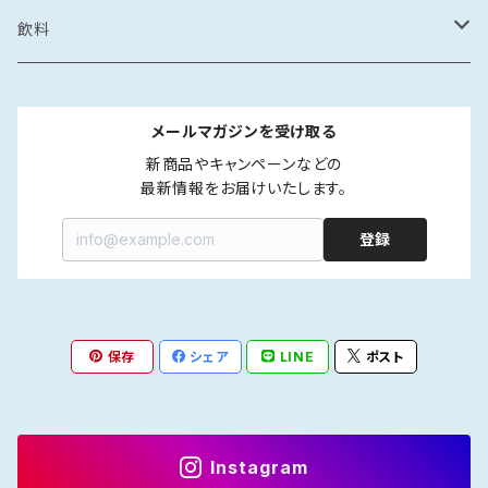
カレー・スープカレー
鶏ガラ
みりん干し
サザエの塩辛
鍋
醤油漬け
炊き込みご飯の素
イカの醤油漬け
スープ
砂糖菓子
ドレッシング
飲料
フレーク・ほぐし
味噌
味噌漬け
牡蠣のオイル漬け
しゃぶしゃぶ
タコの醤油漬け
金平糖
和風
中華
ソース
炭酸飲料
メールマガジンを受け取る
海鮮丼・漬け丼
牡蠣の醤油漬け
洋風
餃子
ペットボトル
ふりかけ・ほぐし・フレーク
だし
清涼飲料
新商品やキャンペーンなどの

最新情報をお届けいたします。
カレー・スープカレー
魚の醤油漬け
中華風
水餃子
瓶
液体出汁
ペットボトル
たれ
coffee
登録
煮つけ
煮もの
アジア風
肉まん
瓶
焼肉たれ
coffee豆
ポン酢
カフェオレ
焼き魚
韓国風
しゅうまい
海鮮丼たれ
coffee粉
柑橘ポン酢
インスタントカフェオレ
保存
シェア
LINE
ポスト
ジャム
紅茶
ラー油
ドリップcoffee
醤油ポン酢
濃縮タイプ
インスタント紅茶
Instagram
インスタントコーヒー
ストレートタイプ
ストレートタイプ