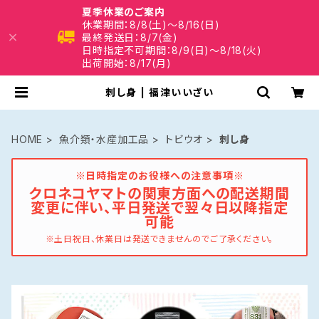
夏季休業のご案内
休業期間：8/8(土)～8/16(日)
最終発送日：8/7(金)
日時指定不可期間：8/9(日)～8/18(火)
出荷開始：8/17(月)
刺し身 | 福津いいざい
HOME
魚介類・水産加工品
トビウオ
刺し身
※日時指定のお役様への注意事項※
クロネコヤマトの関東方面への配送期間
変更に伴い、平日発送で翌々日以降指定
可能
※土日祝日、休業日は発送できませんのでご了承ください。