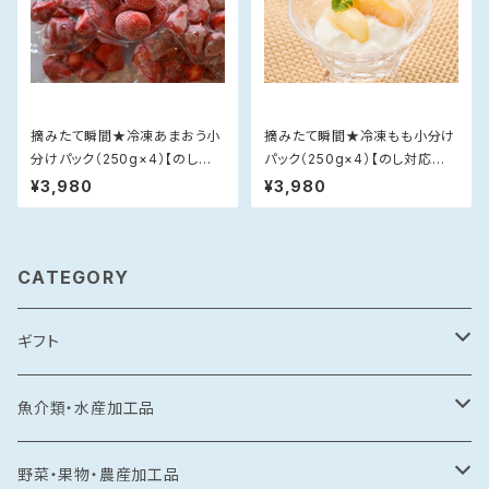
摘みたて瞬間★冷凍あまおう小
摘みたて瞬間★冷凍もも小分け
分けパック（250g×4）【のし対
パック（250g×4）【のし対応不
応不可】
可】
¥3,980
¥3,980
CATEGORY
ギフト
常温食品
魚介類・水産加工品
水産加工品
冷凍食品
鯛
野菜・果物・農産加工品