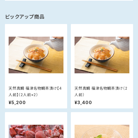
ピックアップ商品
天然真鯛 福津名物鯛茶漬け【4
天然真鯛 福津名物鯛茶漬け（2
人前】（2人前×2）
人前）
¥5,200
¥3,400