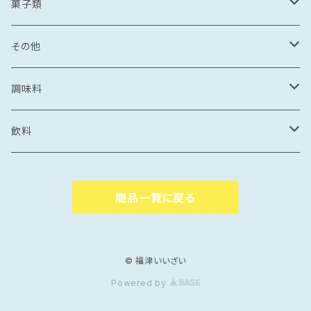
セット商品
しょうゆ
麺
丼もの
そうめん
干物
塩辛
菓子類
鍋
カレー
食品
とんこつ
乾麺
海鮮丼
塩干
イカの塩辛
惣菜
珍味
パスタ
からすみ
焼き菓子
その他
鯛めし
珍味
惣菜
塩
漬け丼
かす漬け
タコの塩辛
茶漬け
煮もの
ご飯もの
醤油漬け
飴
牡蠣のオイル漬け
調味料
カレー・スープカレー
おつまみ
カレー・スープカレー
鶏ガラ
みりん干し
サザエの塩辛
鍋
醤油漬け
炊き込みご飯の素
イカの醤油漬け
スープ
砂糖菓子
ドレッシング
飲料
フレーク・ほぐし
味噌
味噌漬け
牡蠣のオイル漬け
しゃぶしゃぶ
タコの醤油漬け
金平糖
和風
中華
ソース
炭酸飲料
商品一覧に戻る
海鮮丼・漬け丼
牡蠣の醤油漬け
洋風
餃子
ペットボトル
ふりかけ・ほぐし・フレーク
だし
清涼飲料
カレー・スープカレー
魚の醤油漬け
中華風
水餃子
瓶
液体出汁
ペットボトル
たれ
coffee
© 福津いいざい
Powered by
煮つけ
煮もの
アジア風
肉まん
瓶
焼肉たれ
coffee豆
ポン酢
カフェオレ