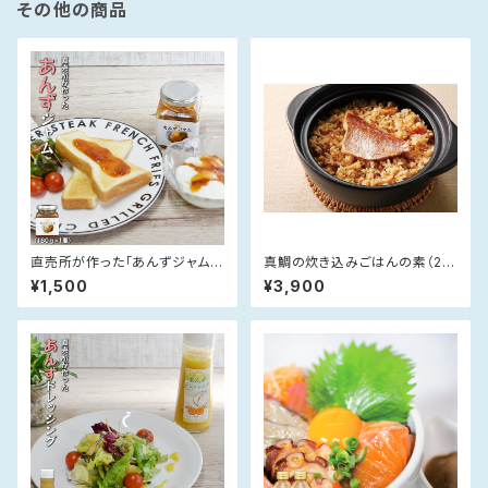
その他の商品
直売所が作った「あんずジャム」
真鯛の炊き込みごはんの素（2パ
(180g×1)
ック）【のし対応可】〈鯛めし〉
¥1,500
¥3,900