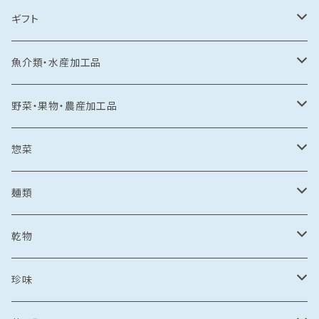
ギフト
常温食品
魚介類・水産加工品
水産加工品
冷凍食品
鯛
野菜・果物・農産加工品
野菜・果物加工品
刺し身
イカ
冷凍フルーツ
惣菜
菓子類
鯛茶漬け
刺し身
冷凍あまおう
トビウオ
野菜加工品
茶漬け
麺類
麺
鯛しゃぶ
海鮮丼
冷凍もも
刺し身
牡蠣
フレッシュフルーツ
鍋
乾麺
乾物
カレー
海鮮丼
漬け丼
冷凍いちじく
海鮮丼
牡蠣のオイル漬け
いちご
しゃぶしゃぶ
その他水産加工品
しゃぶしゃぶ
ラーメン
乾燥わかめ
珍味
漬け丼
イカめし
漬け丼
牡蠣めし
水炊き