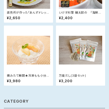
直売所が作った「あんずドレッシ
いけす料理 磯太郎の 「海鮮丼
ング」(200ml×2)
のたれ」【360ml×2本セット】
¥2,650
¥2,400
摘みたて瞬間★冷凍もも小分け
万能だし(3袋セット)
パック（250g×4）【のし対応不
¥3,980
¥3,200
可】
CATEGORY