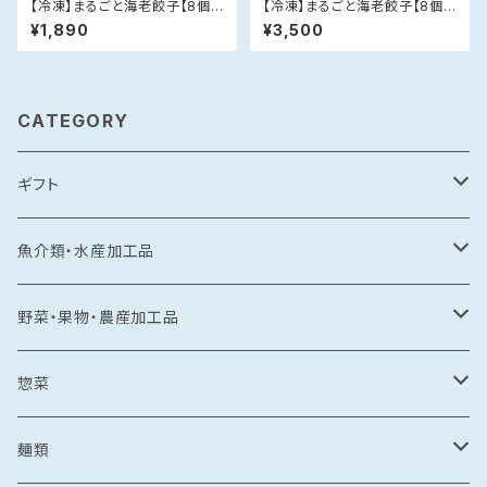
【冷凍】まるごと海老餃子【8個
【冷凍】まるごと海老餃子【8個
入×1P】
入×2P】
¥1,890
¥3,500
CATEGORY
ギフト
常温食品
魚介類・水産加工品
水産加工品
冷凍食品
鯛
野菜・果物・農産加工品
野菜・果物加工品
刺し身
イカ
冷凍フルーツ
惣菜
菓子類
鯛茶漬け
刺し身
冷凍あまおう
トビウオ
野菜加工品
茶漬け
麺類