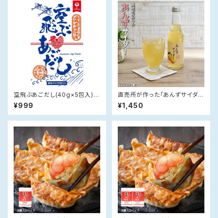
空飛ぶあごだし(40g×5包入)
直売所が作った「あんずサイダ
【送料無料】
ー」(250m×2)
¥999
¥1,450