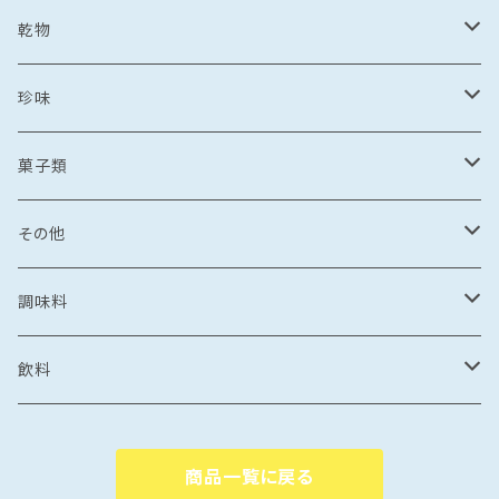
麺
鯛しゃぶ
海鮮丼
冷凍もも
刺し身
牡蠣
フレッシュフルーツ
鍋
乾麺
乾物
カレー
海鮮丼
漬け丼
冷凍いちじく
海鮮丼
牡蠣のオイル漬け
いちご
しゃぶしゃぶ
その他水産加工品
しゃぶしゃぶ
ラーメン
乾燥わかめ
珍味
漬け丼
イカめし
漬け丼
牡蠣めし
水炊き
セット商品
しょうゆ
麺
丼もの
そうめん
干物
塩辛
菓子類
鍋
カレー
食品
とんこつ
乾麺
海鮮丼
塩干
イカの塩辛
惣菜
珍味
パスタ
からすみ
焼き菓子
その他
鯛めし
珍味
惣菜
塩
漬け丼
かす漬け
タコの塩辛
茶漬け
煮もの
ご飯もの
醤油漬け
飴
牡蠣のオイル漬け
調味料
カレー・スープカレー
おつまみ
カレー・スープカレー
鶏ガラ
みりん干し
サザエの塩辛
鍋
醤油漬け
炊き込みご飯の素
イカの醤油漬け
スープ
砂糖菓子
ドレッシング
飲料
フレーク・ほぐし
味噌
味噌漬け
牡蠣のオイル漬け
しゃぶしゃぶ
タコの醤油漬け
金平糖
和風
中華
ソース
炭酸飲料
商品一覧に戻る
海鮮丼・漬け丼
牡蠣の醤油漬け
洋風