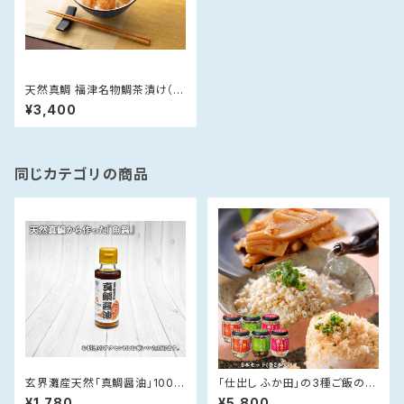
天然真鯛 福津名物鯛茶漬け（2
人前）
¥3,400
同じカテゴリの商品
玄界灘産天然「真鯛醤油」100m
「仕出し ふか田」の3種ご飯のお
l×1本 【送料無料】
供セット【各2本入】--送料無料-
¥1,780
¥5,800