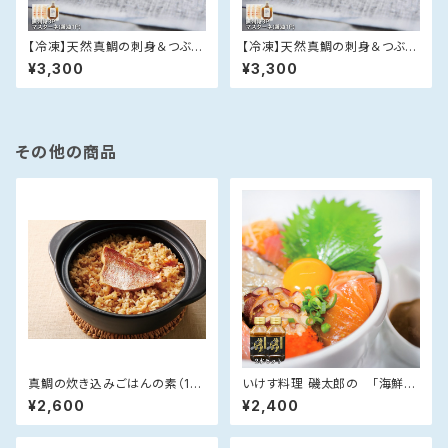
【冷凍】天然真鯛の刺身＆つぶつ
【冷凍】天然真鯛の刺身＆つぶつ
ぶマスターネセット【木桶醤油】
ぶマスターネセット【醤油】
¥3,300
¥3,300
その他の商品
真鯛の炊き込みごはんの素（1パ
いけす料理 磯太郎の 「海鮮丼
ック）【のし対応可】〈鯛めし〉
のたれ」【360ml×2本セット】
¥2,600
¥2,400