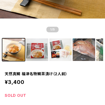
1
/5
天然真鯛 福津名物鯛茶漬け（2人前）
¥3,400
SOLD OUT