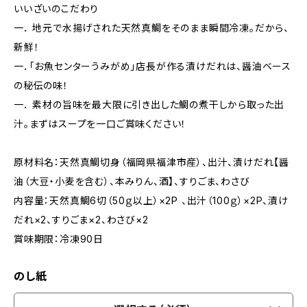
いいざいのこだわり
一． 地元で水揚げされた天然真鯛をそのまま瞬間冷凍。だから、
新鮮！
一．「お魚センターうみがめ」店長が作る漬けだれは、醤油ベース
の秘伝の味！
一． 素材の旨味を最大限に引き出した鯛の煮干しから取った出
汁。まずはスープを一口ご賞味ください！
原材料名：天然真鯛切身（福岡県福津市産）、出汁、漬けだれ【醤
油（大豆・小麦を含む）、本みりん、酒】、すりごま、わさび
内容量：天然真鯛6切（50ｇ以上）×2P 、出汁（100ｇ）×2P、漬け
だれ×2、すりごま×2、わさび×2
賞味期限：冷凍90日
のし紙