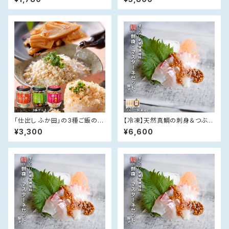
-
「仕出し ふか田」の3種ご飯のお
【冷凍】天然真鯛の刺身＆つぶつ
供セット【各1本入】--送料無料-
ぶマスターネ食べ比べセット【醤
¥3,300
¥6,600
-
油・木桶醤油】