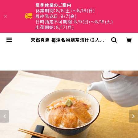
夏季休業のご案内
休業期間：8/8(土)～8/16(日)
最終発送日：8/7(金)
日時指定不可期間：8/9(日)～8/18(火)
出荷開始：8/17(月)
天然真鯛 福津名物鯛茶漬け（2人前）
| 福津いいざい