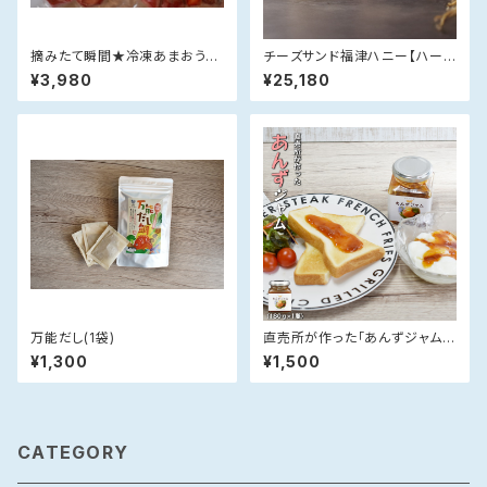
摘みたて瞬間★冷凍あまおう小
チーズサンド福津ハニー【ハーフ
分けパック（250g×4）【のし対
ケース(15箱・手提げ袋付)】【送
¥3,980
¥25,180
応不可】
料無料】
万能だし(1袋)
直売所が作った「あんずジャム」
(180g×1)
¥1,300
¥1,500
CATEGORY