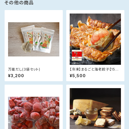
その他の商品
万能だし(3袋セット)
【冷凍】まるごと海老餃子【15個
入×1P】
¥3,200
¥5,500