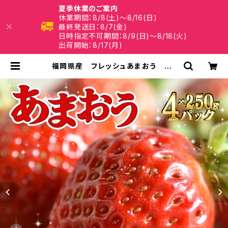
夏季休業のご案内
休業期間：8/8(土)～8/16(日)
最終発送日：8/7(金)
日時指定不可期間：8/9(日)～8/18(火)
出荷開始：8/17(月)
福岡県産 フレッシュあまおう 約1
㎏(250ｇ×4P) | 福津いいざい