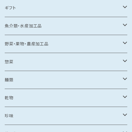
ギフト
常温食品
魚介類・水産加工品
水産加工品
冷凍食品
鯛
野菜・果物・農産加工品
野菜・果物加工品
刺し身
イカ
冷凍フルーツ
惣菜
菓子類
鯛茶漬け
刺し身
冷凍あまおう
トビウオ
野菜加工品
茶漬け
麺類
麺
鯛しゃぶ
海鮮丼
冷凍もも
刺し身
牡蠣
フレッシュフルーツ
鍋
乾麺
乾物
カレー
海鮮丼
漬け丼
冷凍いちじく
海鮮丼
牡蠣のオイル漬け
いちご
しゃぶしゃぶ
その他水産加工品
しゃぶしゃぶ
ラーメン
乾燥わかめ
珍味
漬け丼
イカめし
漬け丼
牡蠣めし
水炊き