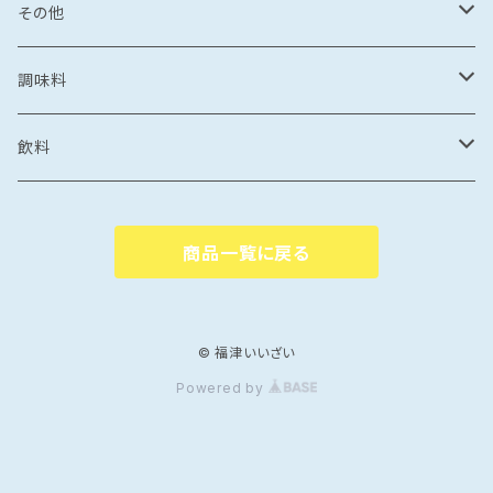
食品
とんこつ
乾麺
海鮮丼
塩干
イカの塩辛
惣菜
珍味
パスタ
からすみ
焼き菓子
その他
鯛めし
珍味
惣菜
塩
漬け丼
かす漬け
タコの塩辛
茶漬け
煮もの
ご飯もの
醤油漬け
飴
牡蠣のオイル漬け
調味料
カレー・スープカレー
おつまみ
カレー・スープカレー
鶏ガラ
みりん干し
サザエの塩辛
鍋
醤油漬け
炊き込みご飯の素
イカの醤油漬け
スープ
砂糖菓子
ドレッシング
飲料
フレーク・ほぐし
味噌
味噌漬け
牡蠣のオイル漬け
しゃぶしゃぶ
タコの醤油漬け
金平糖
和風
中華
ソース
炭酸飲料
商品一覧に戻る
海鮮丼・漬け丼
牡蠣の醤油漬け
洋風
餃子
ペットボトル
ふりかけ・ほぐし・フレーク
だし
清涼飲料
カレー・スープカレー
魚の醤油漬け
中華風
水餃子
瓶
液体出汁
ペットボトル
たれ
coffee
© 福津いいざい
Powered by
煮つけ
煮もの
アジア風
肉まん
瓶
焼肉たれ
coffee豆
ポン酢
カフェオレ
焼き魚
韓国風
しゅうまい
海鮮丼たれ
coffee粉
柑橘ポン酢
インスタントカフェオレ
ジャム
紅茶