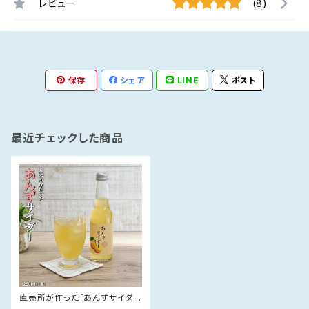
レビュー
(8)
保存
シェア
LINE
ポスト
最近チェックした商品
直売所が作った「あんずサイダ
ー」(250m×2)