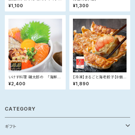
ー」(250m×1)
¥1,100
¥1,300
いけす料理 磯太郎の 「海鮮丼
【冷凍】まるごと海老餃子【8個
のたれ」【360ml×2本セット】
入×1P】
¥2,400
¥1,890
CATEGORY
ギフト