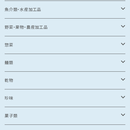
常温食品
魚介類・水産加工品
水産加工品
冷凍食品
鯛
野菜・果物・農産加工品
野菜・果物加工品
刺し身
イカ
冷凍フルーツ
惣菜
菓子類
鯛茶漬け
刺し身
冷凍あまおう
トビウオ
野菜加工品
茶漬け
麺類
麺
鯛しゃぶ
海鮮丼
冷凍もも
刺し身
牡蠣
フレッシュフルーツ
鍋
乾麺
乾物
カレー
海鮮丼
漬け丼
冷凍いちじく
海鮮丼
牡蠣のオイル漬け
いちご
しゃぶしゃぶ
その他水産加工品
しゃぶしゃぶ
ラーメン
乾燥わかめ
珍味
漬け丼
イカめし
漬け丼
牡蠣めし
水炊き
セット商品
しょうゆ
麺
丼もの
そうめん
干物
塩辛
菓子類
鍋
カレー