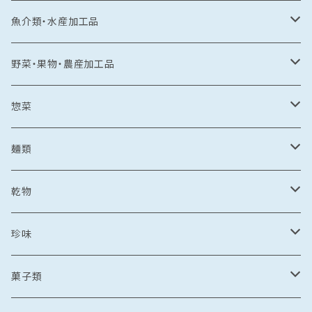
常温食品
魚介類・水産加工品
水産加工品
冷凍食品
鯛
野菜・果物・農産加工品
野菜・果物加工品
刺し身
イカ
冷凍フルーツ
惣菜
菓子類
鯛茶漬け
刺し身
冷凍あまおう
トビウオ
野菜加工品
茶漬け
麺類
麺
鯛しゃぶ
海鮮丼
冷凍もも
刺し身
牡蠣
フレッシュフルーツ
鍋
乾麺
乾物
カレー
海鮮丼
漬け丼
冷凍いちじく
海鮮丼
牡蠣のオイル漬け
いちご
しゃぶしゃぶ
その他水産加工品
しゃぶしゃぶ
ラーメン
乾燥わかめ
珍味
漬け丼
イカめし
漬け丼
牡蠣めし
水炊き
セット商品
しょうゆ
麺
丼もの
そうめん
干物
塩辛
菓子類
鍋
カレー