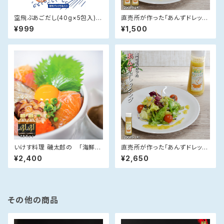
空飛ぶあごだし(40g×5包入)
直売所が作った「あんずドレッシ
【送料無料】
ング」(200m×1)
¥999
¥1,500
いけす料理 磯太郎の 「海鮮丼
直売所が作った「あんずドレッシ
のたれ」【360ml×2本セット】
ング」(200ml×2)
¥2,400
¥2,650
その他の商品