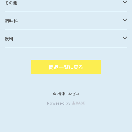
食品
とんこつ
乾麺
海鮮丼
塩干
イカの塩辛
惣菜
珍味
パスタ
からすみ
焼き菓子
その他
鯛めし
珍味
惣菜
塩
漬け丼
かす漬け
タコの塩辛
茶漬け
煮もの
ご飯もの
醤油漬け
飴
牡蠣のオイル漬け
調味料
カレー・スープカレー
おつまみ
カレー・スープカレー
鶏ガラ
みりん干し
サザエの塩辛
鍋
醤油漬け
炊き込みご飯の素
イカの醤油漬け
スープ
砂糖菓子
ドレッシング
飲料
フレーク・ほぐし
味噌
味噌漬け
牡蠣のオイル漬け
しゃぶしゃぶ
タコの醤油漬け
金平糖
和風
中華
ソース
炭酸飲料
商品一覧に戻る
海鮮丼・漬け丼
牡蠣の醤油漬け
洋風
餃子
ペットボトル
ふりかけ・ほぐし・フレーク
だし
清涼飲料
カレー・スープカレー
魚の醤油漬け
中華風
水餃子
瓶
液体出汁
ペットボトル
たれ
coffee
© 福津いいざい
Powered by
煮つけ
煮もの
アジア風
肉まん
瓶
焼肉たれ
coffee豆
ポン酢
カフェオレ
焼き魚
韓国風
しゅうまい
海鮮丼たれ
coffee粉
柑橘ポン酢
インスタントカフェオレ
ジャム
紅茶