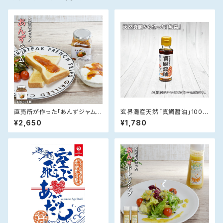
直売所が作った「あんずジャム」
玄界灘産天然「真鯛醤油」100m
(180g×2)
l×1本 【送料無料】
¥2,650
¥1,780