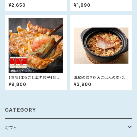
(180g×2)
入×1P】
¥2,650
¥1,890
【冷凍】まるごと海老餃子【15個
真鯛の炊き込みごはんの素（2パ
入×2P】
ック）【のし対応可】〈鯛めし〉
¥9,800
¥3,900
CATEGORY
ギフト