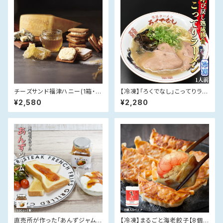
チーズサンド福津ハニー(1箱・手
【冷凍】「ろくでなし」こってりラー
提げ袋付)【送料無料】
メン【1人前】冷凍生ラーメン 冷
¥2,580
¥2,280
凍辛子高菜付き
直売所が作った「あんずジャム」
【冷凍】まるごと海老餃子【8個