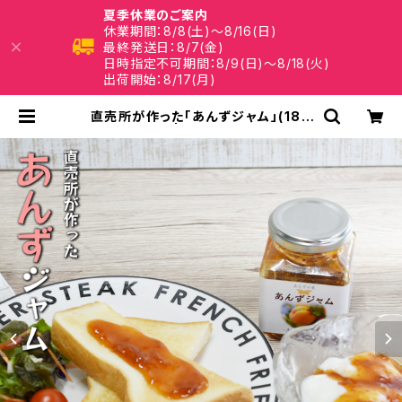
夏季休業のご案内
休業期間：8/8(土)～8/16(日)
最終発送日：8/7(金)
日時指定不可期間：8/9(日)～8/18(火)
出荷開始：8/17(月)
直売所が作った「あんずジャム」(180
g×1) | 福津いいざい